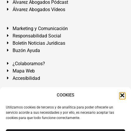
Álvarez Abogados Pódcast
Álvarez Abogados Vídeos
Marketing y Comunicación
Responsabilidad Social
Boletín Noticias Jurídicas
Buzón Ayuda
¿Colaboramos?
Mapa Web
Accesibilidad
Álvarez Abogados Tenerife:
Calle Teobaldo Power Nº 7,
COOKIES
2º Derecha, El Médano, Granadilla de Abona, Santa Cruz
Utilizamos cookies de terceros y de analítica para poder ofrecerle un
de Tenerife. Islas Canarias.
servicio acorde a sus necesidades y por ello, es necesario aceptar las
cookies para que todo funcione correctamente.
Somos Abogados especialistas del Derecho desde 1954.
Despacho de Abogados El Médano
,
Abogados Granadilla