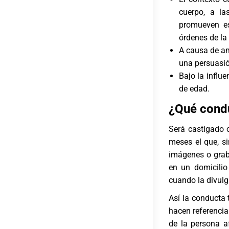
cuerpo, a l
promueven e
órdenes de la 
A causa de am
una persuasió
Bajo la influ
de edad.
¿Qué
condu
Será castigado 
meses el que, si
imágenes o grab
en un domicilio
cuando la divul
Así la conducta t
hacen referencia
de la persona a