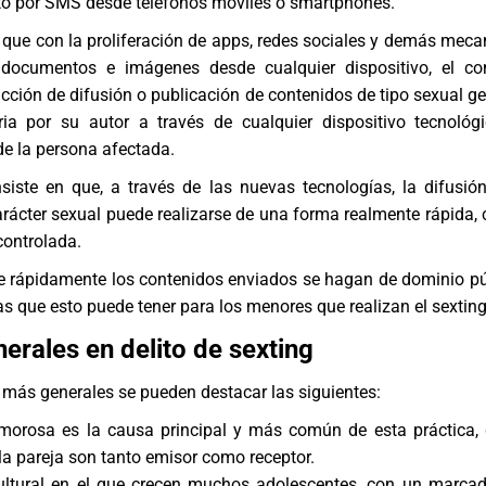
to por SMS desde teléfonos móviles o smartphones.
 que con la proliferación de apps, redes sociales y demás mec
 documentos e imágenes desde cualquier dispositivo, el co
cción de difusión o publicación de contenidos de tipo sexual g
ia por su autor a través de cualquier dispositivo tecnológi
e la persona afectada.
siste en que, a través de las nuevas tecnologías, la difusió
rácter sexual puede realizarse de una forma realmente rápida, 
controlada.
e rápidamente los contenidos enviados se hagan de dominio pú
s que esto puede tener para los menores que realizan el sexting
erales en delito de sexting
 más generales se pueden destacar las siguientes:
amorosa es la causa principal y más común de esta práctica,
a pareja son tanto emisor como receptor.
ultural en el que crecen muchos adolescentes, con un marcad