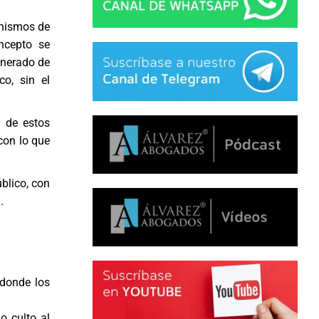
anismos de
ncepto se
enerado de
co, sin el
n de estos
con lo que
blico, con
.
 donde los
o culto al