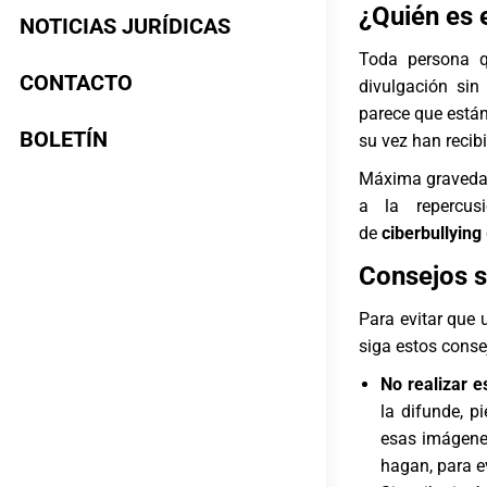
¿Quién es e
NOTICIAS JURÍDICAS
Toda persona q
CONTACTO
divulgación sin
parece que están
BOLETÍN
su vez han recib
Máxima gravedad
a la repercus
de
ciberbullying
Consejos s
Para evitar que
siga estos consej
No realizar e
la difunde, p
esas imágenes
hagan, para ev