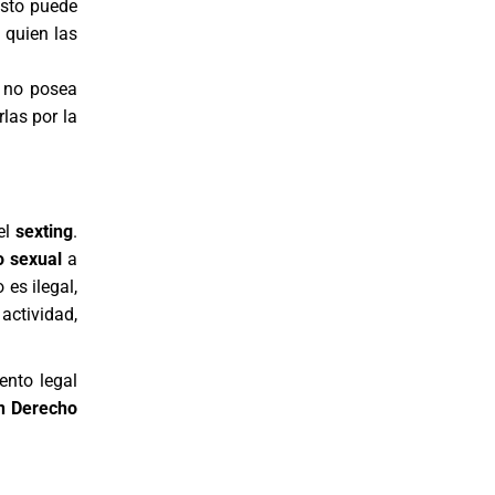
esto puede
 quien las
d no posea
las por la
el
sexting
.
o sexual
a
es ilegal,
ctividad,
ento legal
n Derecho