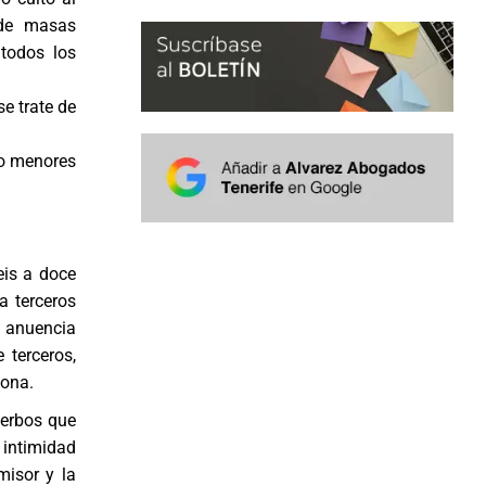
 de masas
todos los
e trate de
mo menores
eis a doce
a terceros
u anuencia
 terceros,
sona.
 verbos que
 intimidad
misor y la