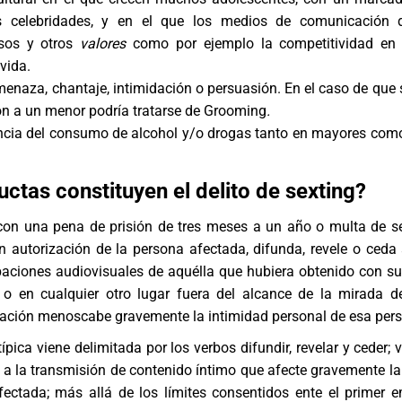
as celebridades, y en el que los medios de comunicación
sos y otros
valores
como por ejemplo la competitividad en 
vida.
enaza, chantaje, intimidación o persuasión. En el caso de que s
n a un menor podría tratarse de
Grooming
.
encia del consumo de alcohol y/o drogas tanto en mayores co
ctas constituyen el delito de sexting
?
con una pena de prisión de tres meses a un año o multa de s
n autorización de la persona afectada, difunda, revele o ceda 
aciones audiovisuales de aquélla que hubiera obtenido con s
 o en cualquier otro lugar fuera del alcance de la mirada de
gación menoscabe gravemente la intimidad personal de esa per
ípica viene delimitada por los verbos difundir, revelar y ceder;
 a la transmisión de contenido íntimo que afecte gravemente la
fectada; más allá de los límites consentidos ente el primer e