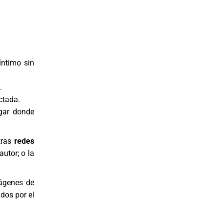
íntimo sin
.
ctada.
ugar donde
tras
redes
utor; o la
mágenes de
dos por el