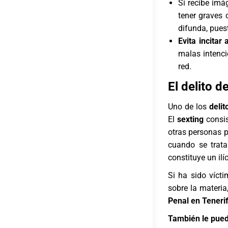
Si recibe imá
tener graves 
difunda, pues
Evita incitar
malas intenci
red.
El delito d
Uno de los
delit
El
sexting
consis
otras personas p
cuando se trata
constituye un ilí
Si ha sido víct
sobre la materi
Penal en Teneri
También le pued