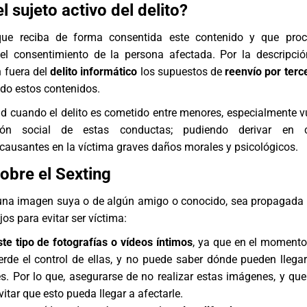
l sujeto activo del delito
?
ue reciba de forma consentida este contenido y que pro
 el consentimiento de la persona afectada. Por la descripció
 fuera del
delito informático
los supuestos de
reenvío por terc
ido estos contenidos.
 cuando el delito es cometido entre menores, especialmente v
ión social de estas conductas; pudiendo derivar en 
causantes en la víctima graves daños morales y psicológicos.
obre el Sexting
 una imagen suya o de algún amigo o conocido, sea propagada p
os para evitar ser víctima:
ste tipo de fotografías o vídeos íntimos
, ya que en el momento
ierde el control de ellas, y no puede saber dónde pueden llega
. Por lo que, asegurarse de no realizar estas imágenes, y que
itar que esto pueda llegar a afectarle.