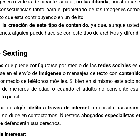
genes o vídeos de carácter sexual,
no las difunda
, puesto que 
consecuencias tanto para el propietario de las imágenes como
to que esta contribuyendo en un delito.
 a la creación de este tipo de contenido
, ya que, aunque uste
ones, alguien puede hacerse con este tipo de archivos y difundir
e Sexting
os
que puede configurarse por medio de las
redes sociales
es 
te en el envío de
imágenes
o mensajes de texto con
contenid
or medio de teléfonos móviles. Si bien en sí mismo este acto no 
 de menores de edad o cuando el adulto no consiente esa a
cito penal.
ima de algún
delito a través de internet
o necesita asesorami
a, no dude en contactarnos. Nuestros
abogados especialistas e
fe
defenderán sus derechos.
e interesar: