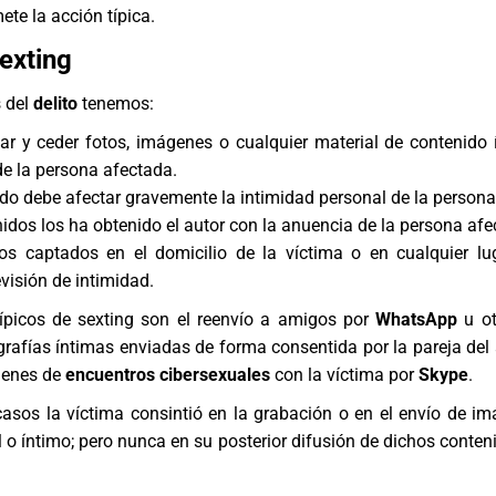
te la acción típica.
Sexting
 del
delito
tenemos:
elar y ceder fotos, imágenes o cualquier material de contenido 
de la persona afectada.
do debe afectar gravemente la intimidad personal de la persona
idos los ha obtenido el autor con la anuencia de la persona afe
os captados en el domicilio de la víctima o en cualquier l
visión de intimidad.
ípicos de sexting son el reenvío a amigos por
WhatsApp
u o
rafías íntimas enviadas de forma consentida por la pareja del a
genes de
encuentros cibersexuales
con la víctima por
Skype
.
casos la víctima consintió en la grabación o en el envío de i
 o íntimo; pero nunca en su posterior difusión de dichos conteni