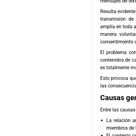
mensajes de tex
Resulta evidente
transmisión de
amplía en toda a
manera voluntar
consentimiento d
El problema con
contenidos de ca
es totalmente in
Esto provoca qu
las consecuencia
Causas gen
Entre las causas
La relación 
miembros de l
El contexto c