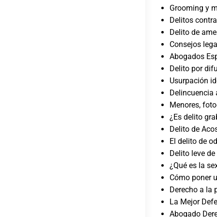
Grooming y me
Delitos contra
Delito de ame
Consejos legal
Abogados Espe
Delito por di
Usurpación id
Delincuencia 
Menores, foto
¿Es delito gr
Delito de Aco
El delito de o
Delito leve de
¿Qué es la se
Cómo poner 
Derecho a la 
La Mejor Defe
Abogado Derec