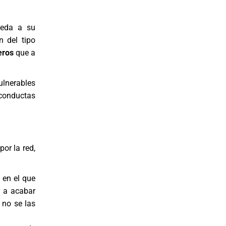
ceda a su
n del tipo
eros
que a
ulnerables
conductas
or la red,
 en el que
r a acabar
 no se las