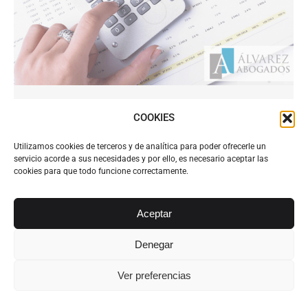
Ninguna empresa abona facturas en
COOKIES
plazo según ley
Utilizamos cookies de terceros y de analítica para poder ofrecerle un
Actualidad Legal
Por
Alvarez Abogados Tenerife
servicio acorde a sus necesidades y por ello, es necesario aceptar las
2 diciembre, 2015
cookies para que todo funcione correctamente.
Ninguna empresa abona facturas en plazo según
ley. La Plataforma Multisectorial contra la
Aceptar
Morosidad, que engloba a 1,5 millones de
empresas y a 4 millones de trabajadores, lidera
Denegar
desde hace varios años una cruzada para que los
plazos de pago de la deuda comercial se adecúen
Ver preferencias
a lo que marca la ley: 30 días como máximo…