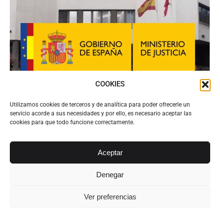
COOKIES
Utilizamos cookies de terceros y de analítica para poder ofrecerle un
servicio acorde a sus necesidades y por ello, es necesario aceptar las
Subastas judiciales online: pujar por
cookies para que todo funcione correctamente.
casas o coches
Actualidad Legal
Por
Alvarez Abogados Tenerife
Aceptar
17 julio, 2015
Subastas judiciales online: pujar por casas o
Denegar
coches. El Boletín Oficial del Estado ha publicado
la Ley 19/2015, de medidas de reforma
Ver preferencias
administrativa en el ámbito de la Administración