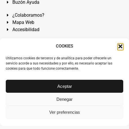
Buzón Ayuda
¿Colaboramos?
Mapa Web
Accesibilidad
Álvarez Abogados Tenerife:
Calle Teobaldo Power Nº 7,
COOKIES
2º Derecha, El Médano, Granadilla de Abona, Santa Cruz
Utilizamos cookies de terceros y de analítica para poder ofrecerle un
de Tenerife. Islas Canarias.
servicio acorde a sus necesidades y por ello, es necesario aceptar las
cookies para que todo funcione correctamente.
Somos Abogados especialistas del Derecho desde 1954.
Despacho de Abogados El Médano
,
Abogados Granadilla
de Abona
en
Tenerife Sur
.
Mejores Abogados Tenerife
.
Aceptar
Abogados colegiados y ejercientes del ICATF.
#AlvarezAbogados
Denegar
Copyright © 1954·2026
Álvarez Abogados Tenerife
.
Ver preferencias
Todos los derechos reservados.
Álvarez Abogados ®
y el
logotipo son marca registrada. Prohibida la reproducción