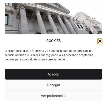
COOKIES
Utilizamos cookies de terceros y de analítica para poder ofrecerle un
servicio acorde a sus necesidades y por ello, es necesario aceptar las
cookies para que todo funcione correctamente.
Novedades reforma Código Penal
Actualidad Legal
Por
Alvarez Abogados Tenerife
Aceptar
26 marzo, 2015
Novedades reforma Código Penal. El texto
Denegar
definitivo del nuevo Código Penal llega hoy al
Congreso de los Diputados para su aprobación. La
Ver preferencias
reforma del Código Penal, que el ministro de
Justicia, Rafael Catalá, ha asegurado que «se