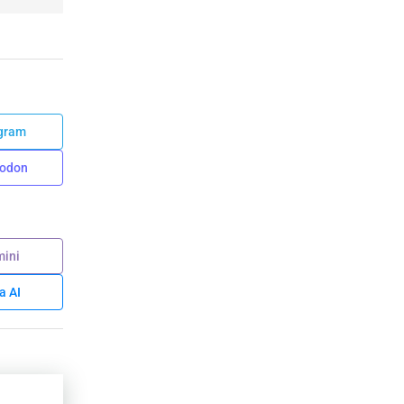
gram
odon
ini
a AI