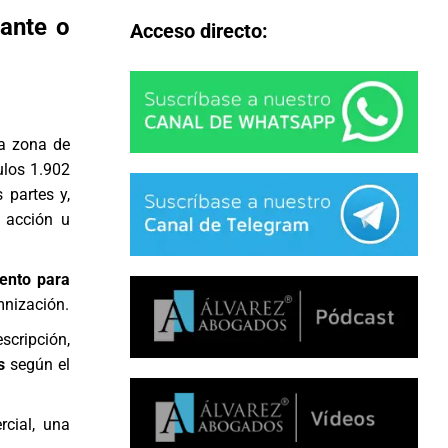
rante o
Acceso directo:
na zona de
culos 1.902
 partes y,
 acción u
ento para
mnización.
scripción,
s
según el
rcial, una