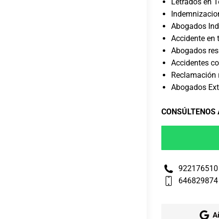
Letrados en T
Indemnizacion
Abogados Ind
Accidente en 
Abogados resp
Accidentes co
Reclamación r
Abogados Extr
CONSÚLTENOS
922176510
646829874
A