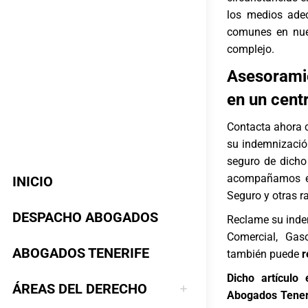
los medios adec
comunes en nues
complejo.
Asesoramie
en un centr
Contacta ahora 
su indemnizació
seguro de dicho
acompañamos en
INICIO
Seguro
y otras r
DESPACHO ABOGADOS
Reclame su indem
Comercial, Gaso
ABOGADOS TENERIFE
también puede
r
Dicho artículo
ÁREAS DEL DERECHO
Abogados Teneri