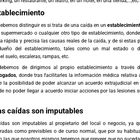
rking, un restaurante, un teatro, en un hotel, en una tienda,…,etc.
tablecimiento
ebemos distinguir es si trata de una caída en un
establecimient
supermercado o cualquier otro tipo de establecimiento, don
a rápida y precisa las causas reales de la caída, y de si estas 
dueño del establecimiento, tales como un mal estado o d
l suelo, escaleras, rampas, etc.
ebemos de dirigirnos al propio establecimiento a través d
bogados
, donde tras facilitarles la información médica relativa 
re la posibilidad de poder alcanzar un acuerdo extrajudicial en
de no poder llegar a acuerdo iniciar acciones por las lesiones s
as caídas son imputables
ídas son imputables al propietario del local o negocio, ya q
radas como previsibles o de curso normal, que por su habitu
en las que nosotros mismos tenemos que preveer que no suceda