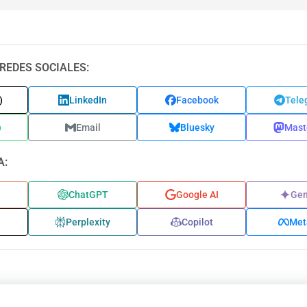
REDES SOCIALES:
)
LinkedIn
Facebook
Tele
p
Email
Bluesky
Mast
A:
ChatGPT
Google AI
Gem
Perplexity
Copilot
Met