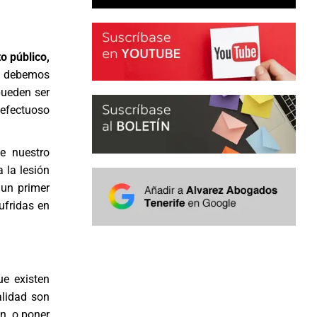
o público,
de debemos
pueden ser
efectuoso
e nuestro
a la lesión
 un primer
ufridas en
ue existen
alidad son
n, o poner