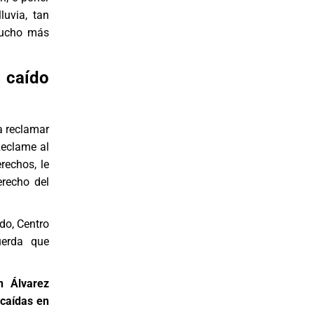
luvia, tan
mucho más
 caído
a reclamar
Reclame al
rechos, le
recho del
do, Centro
cuerda que
n Álvarez
caídas en