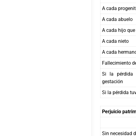
A cada progenito
A cada abuelo
A cada hijo qu
A cada nieto
A cada hermano
Fallecimiento d
Si la pérdida
gestación
Si la pérdida tu
Perjuicio patri
Sin necesidad d