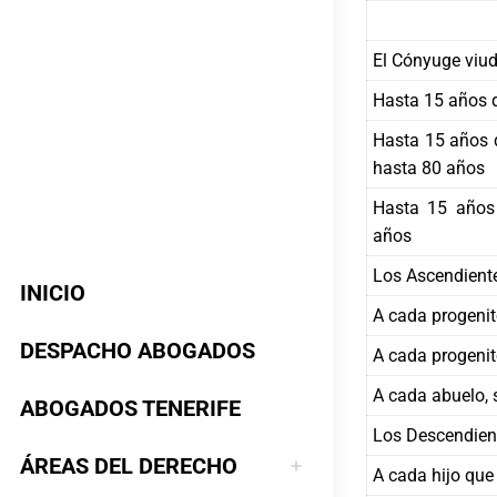
El Cónyuge viu
Hasta 15 años d
Hasta 15 años d
hasta 80 años
Hasta 15 años 
años
Los Ascendient
INICIO
A cada progenito
DESPACHO ABOGADOS
A cada progenito
A cada abuelo, 
ABOGADOS TENERIFE
Los Descendien
ÁREAS DEL DERECHO
A cada hijo que