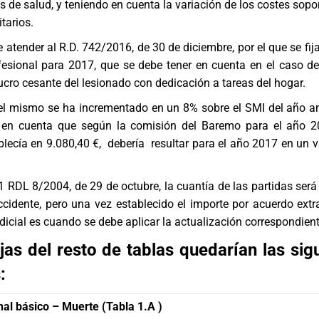
os de salud, y teniendo en cuenta la variación de los costes sop
itarios.
atender al R.D. 742/2016, de 30 de diciembre, por el que se fija
esional para 2017, que se debe tener en cuenta en el caso del
lucro cesante del lesionado con dedicación a tareas del hogar.
del mismo se ha incrementado en un 8% sobre el SMI del año ant
 en cuenta que según la comisión del Baremo para el año 2
ablecía en 9.080,40 €, debería resultar para el año 2017 en un v
.1 RDL 8/2004, de 29 de octubre, la cuantía de las partidas será
ccidente, pero una vez establecido el importe por acuerdo extra
udicial es cuando se debe aplicar la actualización correspondient
ijas del resto de tablas quedarían las sig
:
nal básico – Muerte (Tabla 1.A )