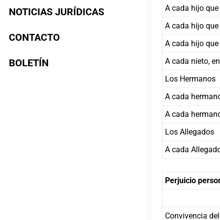
A cada hijo que
NOTICIAS JURÍDICAS
A cada hijo que
CONTACTO
A cada hijo qu
A cada nieto, e
BOLETÍN
Los Hermanos
A cada hermano
A cada hermano
Los Allegados
A cada Allegad
Perjuicio perso
Convivencia del