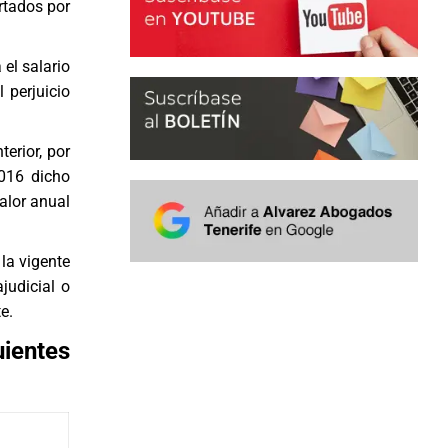
ortados por
 el salario
 perjuicio
erior, por
016 dicho
alor anual
 la vigente
judicial o
e.
uientes