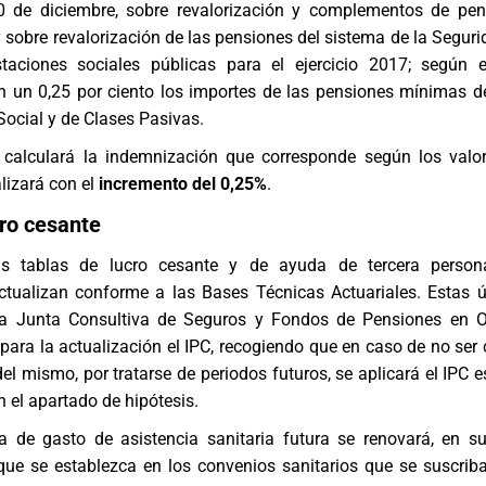
 de diciembre, sobre revalorización y complementos de pen
 sobre revalorización de las pensiones del sistema de la Seguri
taciones sociales públicas para el ejercicio 2017; según 
n un 0,25 por ciento los importes de las pensiones mínimas d
Social y de Clases Pasivas.
e calculará la indemnización que corresponde según los valo
alizará con el
incremento del 0,25%
.
cro cesante
as tablas de lucro cesante y de ayuda de tercera person
actualizan conforme a las Bases Técnicas Actuariales. Estas ú
la Junta Consultiva de Seguros y Fondos de Pensiones en O
para la actualización el IPC, recogiendo que en caso de no ser
del mismo, por tratarse de periodos futuros, se aplicará el IPC 
 el apartado de hipótesis.
a de gasto de asistencia sanitaria futura se renovará, en s
que se establezca en los convenios sanitarios que se suscrib