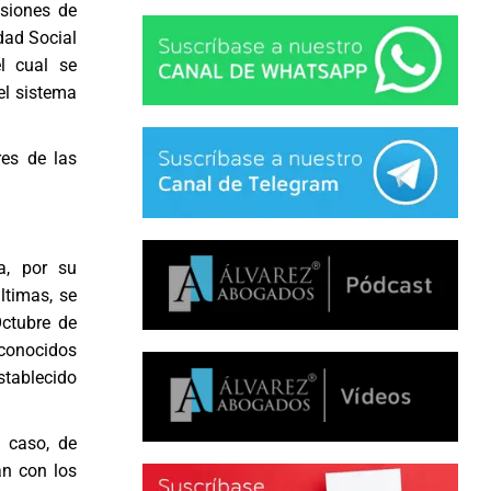
siones de
dad Social
el cual se
el sistema
res de las
a, por su
ltimas, se
ctubre de
 conocidos
establecido
u caso, de
an con los