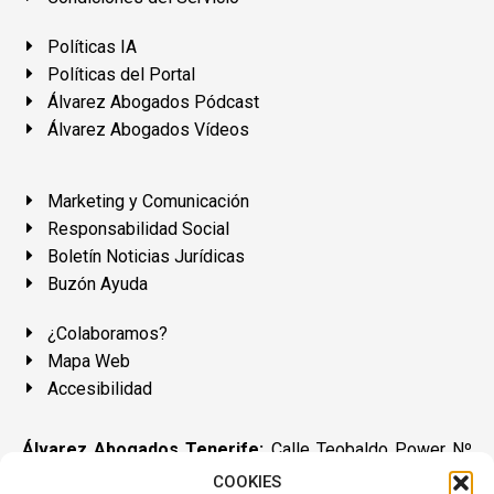
Políticas IA
Políticas del Portal
Álvarez Abogados Pódcast
Álvarez Abogados Vídeos
Marketing y Comunicación
Responsabilidad Social
Boletín Noticias Jurídicas
Buzón Ayuda
¿Colaboramos?
Mapa Web
Accesibilidad
Álvarez Abogados Tenerife:
Calle Teobaldo Power Nº
7, 2º Derecha, El Médano, Granadilla de Abona, Santa Cruz
COOKIES