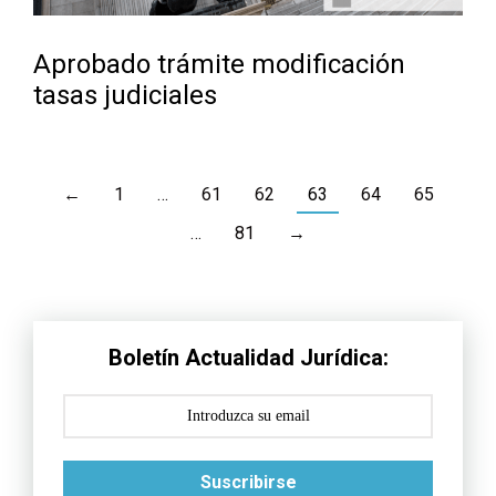
Aprobado trámite modificación
tasas judiciales
←
1
…
61
62
63
64
65
…
81
→
Boletín Actualidad Jurídica:
Suscribirse