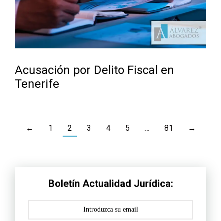
Acusación por Delito Fiscal en
Tenerife
←
1
2
3
4
5
…
81
→
Boletín Actualidad Jurídica: