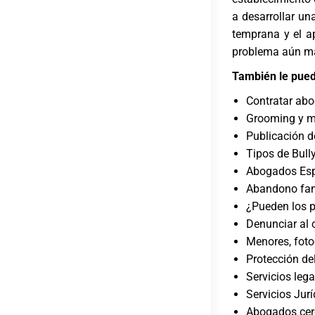
a desarrollar un
temprana y el ap
problema aún may
También le pued
Contratar abo
Grooming y me
Publicación d
Tipos de Bull
Abogados Espe
Abandono fam
¿Pueden los p
Denunciar al c
Menores, foto
Protección de
Servicios lega
Servicios Jur
Abogados cer