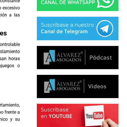
 constante
o excesivo
ión a las
nes
ontrolable
islamiento
asan horas
ojuegos o
rtamiento,
o frente a
mico y su