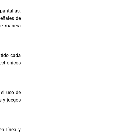
pantallas.
señales de
 de manera
itido cada
ectrónicos
 el uso de
os y juegos
en línea y