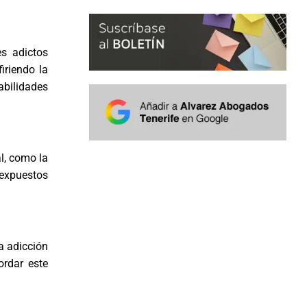
es adictos
iriendo la
abilidades
l, como la
 expuestos
a adicción
ordar este