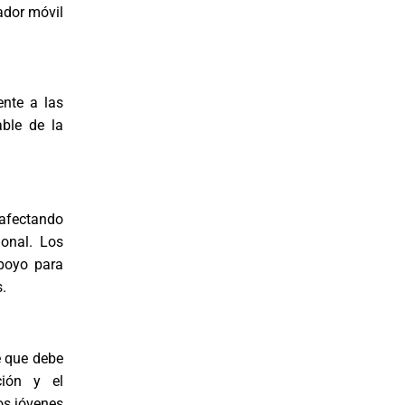
rador móvil
ente a las
able de la
afectando
ional. Los
apoyo para
.
e que debe
ción y el
los jóvenes