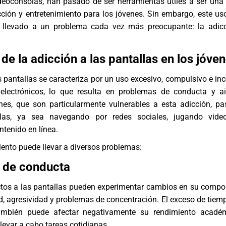
ideoconsolas, han pasado de ser herramientas útiles a ser una
cción y entretenimiento para los jóvenes. Sin embargo, este us
 llevado a un problema cada vez más preocupante: la adicc
de la adicción a las pantallas en los jóve
s pantallas se caracteriza por un uso excesivo, compulsivo e inc
 electrónicos, lo que resulta en problemas de conducta y a
enes, que son particularmente vulnerables a esta adicción, p
llas, ya sea navegando por redes sociales, jugando vide
tenido en línea.
ento puede llevar a diversos problemas:
 de conducta
ctos a las pantallas pueden experimentar cambios en su compo
ad, agresividad y problemas de concentración. El exceso de tiemp
también puede afectar negativamente su rendimiento acadé
levar a cabo tareas cotidianas.