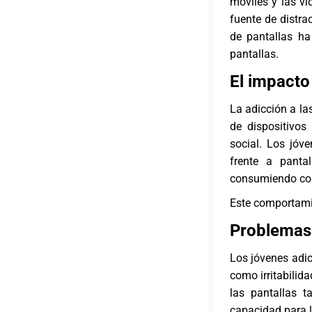
móviles y las v
fuente de distra
de pantallas ha
pantallas.
El impacto 
La adicción a la
de dispositivos
social. Los jóv
frente a panta
consumiendo con
Este comportami
Problemas
Los jóvenes adi
como irritabilid
las pantallas 
capacidad para l