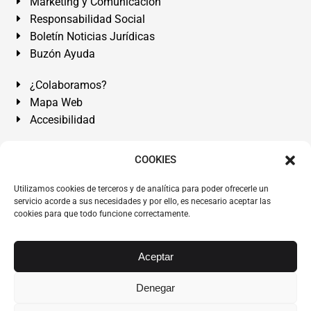
Marketing y Comunicación
Responsabilidad Social
Boletín Noticias Jurídicas
Buzón Ayuda
¿Colaboramos?
Mapa Web
Accesibilidad
Álvarez Abogados Tenerife:
Calle Teobaldo Power Nº 7,
COOKIES
2º Derecha, El Médano, Granadilla de Abona, Santa Cruz
Utilizamos cookies de terceros y de analítica para poder ofrecerle un
de Tenerife. Islas Canarias.
servicio acorde a sus necesidades y por ello, es necesario aceptar las
cookies para que todo funcione correctamente.
Somos Abogados especialistas del Derecho desde 1954.
Despacho de Abogados El Médano
,
Abogados Granadilla
de Abona
en
Tenerife Sur
.
Mejores Abogados Tenerife
.
Aceptar
Abogados colegiados y ejercientes del ICATF.
#AlvarezAbogados
Denegar
Copyright © 1954·2026
Álvarez Abogados Tenerife
.