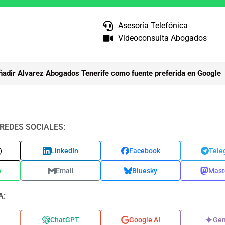
Asesoría Telefónica
Videoconsulta Abogados
ñadir Alvarez Abogados Tenerife como fuente preferida en Google
REDES SOCIALES:
)
LinkedIn
Facebook
Tele
p
Email
Bluesky
Mast
A:
ChatGPT
Google AI
Gem