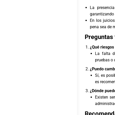
La presenci
garantizando
En los juicio
pena sea de 
Preguntas 
¿Qué riesgos 
La falta d
pruebas o 
¿Puedo cambia
Sí, es pos
es recomen
¿Dónde puedo
Existen se
administra
Recomend