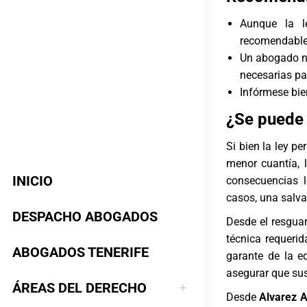
Aunque la l
recomendable 
Un abogado no
necesarias pa
Infórmese bie
¿Se puede 
Si bien la ley pe
menor cuantía, 
INICIO
consecuencias l
casos, una salv
DESPACHO ABOGADOS
Desde el resgua
técnica requerid
ABOGADOS TENERIFE
garante de la e
asegurar que sus
ÁREAS DEL DERECHO
Desde
Alvarez 