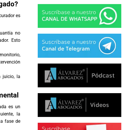
ogado?
curador es
cuantía no
dor. Esto
monitorio,
tervención
juicio, la
mental
ada
es un
iente, la
la fase de