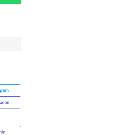
gram
odon
ini