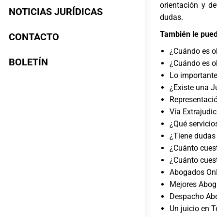
orientación y d
NOTICIAS JURÍDICAS
dudas.
También le pued
CONTACTO
¿Cuándo es o
BOLETÍN
¿Cuándo es ob
Lo importante
¿Existe una Ju
Representació
Vía Extrajudic
¿Qué servicio
¿Tiene dudas 
¿Cuánto cuest
¿Cuánto cues
Abogados Onl
Mejores Abog
Despacho Abo
Un juicio en T