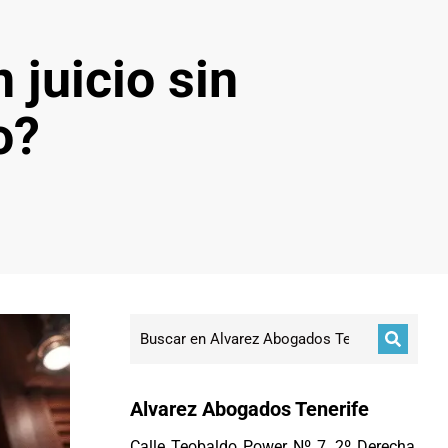
 juicio sin
o?
Alvarez Abogados Tenerife
Calle Teobaldo Power Nº 7, 2º Derecha,