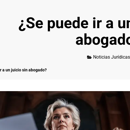
¿Se puede ir a un
abogad
Noticias Jurídicas
r a un juicio sin abogado?