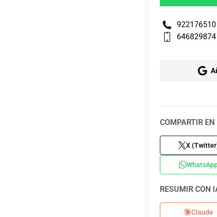
922176510
646829874
A
COMPARTIR EN 
X (Twitter
WhatsAp
RESUMIR CON I
Claude