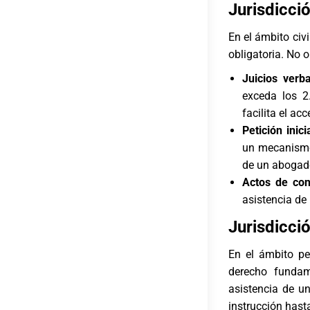
Jurisdicci
En el
ámbito civi
obligatoria. No 
Juicios verb
exceda los 2
facilita el ac
Petición inic
un mecanismo 
de un abogad
Actos de conc
asistencia de
Jurisdicci
En el
ámbito pe
derecho fundam
asistencia de u
instrucción hasta