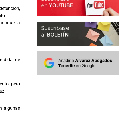
etención,
to.
 aunque la
pérdida de
.
ento, pero
az.
en algunas