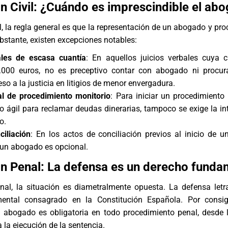
ón Civil: ¿Cuándo es imprescindible el ab
l
, la regla general es que la representación de un abogado y pro
obstante, existen excepciones notables:
ales de escasa cuantía
: En aquellos juicios verbales cuya 
.000 euros, no es preceptivo contar con abogado ni procura
ceso a la justicia en litigios de menor envergadura.
ial de procedimiento monitorio
: Para iniciar un procedimiento 
ágil para reclamar deudas dinerarias, tampoco se exige la in
o.
iliación
: En los actos de conciliación previos al inicio de un 
 un abogado es opcional.
ón Penal: La defensa es un derecho funda
nal
, la situación es diametralmente opuesta. La
defensa letr
ental consagrado en la Constitución Española. Por consigu
n abogado es obligatoria en todo procedimiento penal, desde 
 la ejecución de la sentencia.