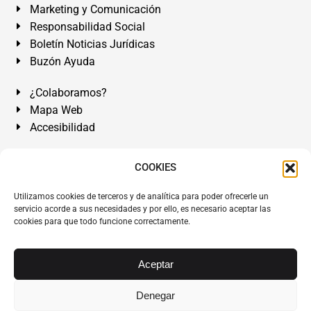
Marketing y Comunicación
Responsabilidad Social
Boletín Noticias Jurídicas
Buzón Ayuda
¿Colaboramos?
Mapa Web
Accesibilidad
Álvarez Abogados Tenerife:
Calle Teobaldo Power Nº 7,
COOKIES
2º Derecha, El Médano, Granadilla de Abona, Santa Cruz
Utilizamos cookies de terceros y de analítica para poder ofrecerle un
de Tenerife. Islas Canarias.
servicio acorde a sus necesidades y por ello, es necesario aceptar las
cookies para que todo funcione correctamente.
Somos Abogados especialistas del Derecho desde 1954.
Despacho de Abogados El Médano
,
Abogados Granadilla
de Abona
en
Tenerife Sur
.
Mejores Abogados Tenerife
.
Aceptar
Abogados colegiados y ejercientes del ICATF.
#AlvarezAbogados
Denegar