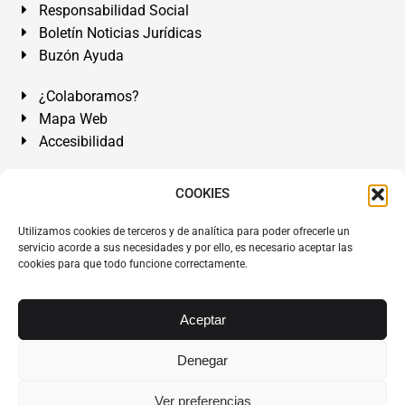
Responsabilidad Social
Boletín Noticias Jurídicas
Buzón Ayuda
¿Colaboramos?
Mapa Web
Accesibilidad
Álvarez Abogados Tenerife:
Calle Teobaldo Power Nº 7,
COOKIES
2º Derecha, El Médano, Granadilla de Abona, Santa Cruz
Utilizamos cookies de terceros y de analítica para poder ofrecerle un
de Tenerife. Islas Canarias.
servicio acorde a sus necesidades y por ello, es necesario aceptar las
cookies para que todo funcione correctamente.
Somos Abogados especialistas del Derecho desde 1954.
Despacho de Abogados El Médano
,
Abogados Granadilla
de Abona
en
Tenerife Sur
.
Mejores Abogados Tenerife
.
Aceptar
Abogados colegiados y ejercientes del ICATF.
#AlvarezAbogados
Denegar
Copyright © 1954·2026
Álvarez Abogados Tenerife
.
Ver preferencias