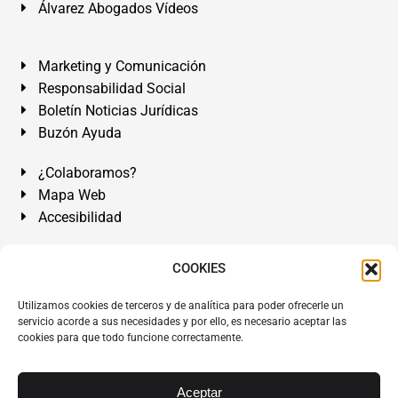
Álvarez Abogados Vídeos
Marketing y Comunicación
Responsabilidad Social
Boletín Noticias Jurídicas
Buzón Ayuda
¿Colaboramos?
Mapa Web
Accesibilidad
Álvarez Abogados Tenerife:
Calle Teobaldo Power Nº 7,
COOKIES
2º Derecha, El Médano, Granadilla de Abona, Santa Cruz
Utilizamos cookies de terceros y de analítica para poder ofrecerle un
de Tenerife. Islas Canarias.
servicio acorde a sus necesidades y por ello, es necesario aceptar las
cookies para que todo funcione correctamente.
Somos Abogados especialistas del Derecho desde 1954.
Despacho de Abogados El Médano
,
Abogados Granadilla
de Abona
en
Tenerife Sur
.
Mejores Abogados Tenerife
.
Aceptar