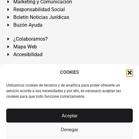
Marketing y Comunicación
Responsabilidad Social
Boletín Noticias Jurídicas
Buzón Ayuda
¿Colaboramos?
Mapa Web
Accesibilidad
Álvarez Abogados Tenerife:
Calle Teobaldo Power Nº 7,
COOKIES
2º Derecha, El Médano, Granadilla de Abona, Santa Cruz
Utilizamos cookies de terceros y de analítica para poder ofrecerle un
de Tenerife. Islas Canarias.
servicio acorde a sus necesidades y por ello, es necesario aceptar las
cookies para que todo funcione correctamente.
Somos Abogados especialistas del Derecho desde 1954.
Despacho de Abogados El Médano
,
Abogados Granadilla
de Abona
en
Tenerife Sur
.
Mejores Abogados Tenerife
.
Aceptar
Abogados colegiados y ejercientes del ICATF.
#AlvarezAbogados
Denegar