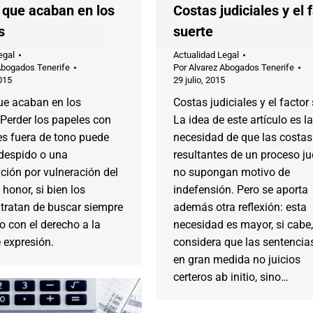
 que acaban en los
Costas judiciales y el 
s
suerte
egal
Actualidad Legal
Abogados Tenerife
Por
Alvarez Abogados Tenerife
015
29 julio, 2015
ue acaban en los
Costas judiciales y el factor 
Perder los papeles con
La idea de este artículo es la
es fuera de tono puede
necesidad de que las costas
 despido o una
resultantes de un proceso ju
ción por vulneración del
no supongan motivo de
 honor, si bien los
indefensión. Pero se aporta
 tratan de buscar siempre
además otra reflexión: esta
io con el derecho a la
necesidad es mayor, si cabe,
e expresión.
considera que las sentencia
en gran medida no juicios
certeros ab initio, sino…