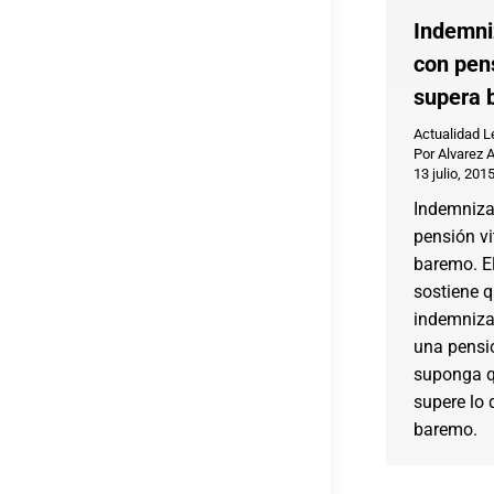
Indemni
con pens
supera 
Actualidad L
Por
Alvarez 
13 julio, 201
Indemniza
pensión vi
baremo. E
sostiene 
indemniza
una pensió
suponga qu
supere lo 
baremo.