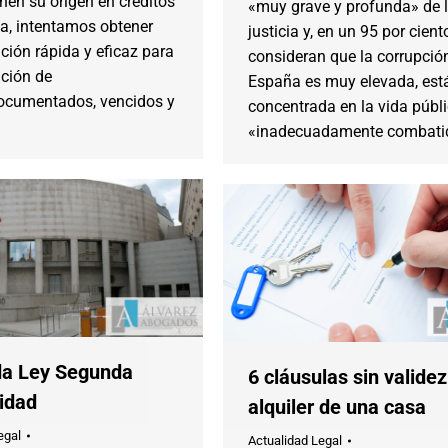
enen su origen en créditos
«muy grave y profunda» de 
a, intentamos obtener
justicia y, en un 95 por cient
ción rápida y eficaz para
consideran que la corrupció
ación de
España es muy elevada, est
documentados, vencidos y
concentrada en la vida públi
«inadecuadamente combati
a Ley Segunda
6 cláusulas sin validez
idad
alquiler de una casa
egal
Actualidad Legal