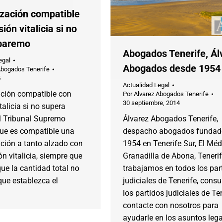
zación compatible
ión vitalicia si no
baremo
Abogados Tenerife, Ál
egal
Abogados desde 1954
Abogados Tenerife
5
Actualidad Legal
ción compatible con
Por
Alvarez Abogados Tenerife
30 septiembre, 2014
talicia si no supera
l Tribunal Supremo
Álvarez Abogados Tenerife,
que es compatible una
despacho abogados fundad
ción a tanto alzado con
1954 en Tenerife Sur, El Mé
n vitalicia, siempre que
Granadilla de Abona, Tenerif
e la cantidad total no
trabajamos en todos los par
que establezca el
judiciales de Tenerife, consu
los partidos judiciales de Te
contacte con nosotros para
ayudarle en los asuntos leg