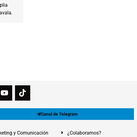
plia
avala.
Canal de Telegram
eting y Comunicación
¿Colaboramos?