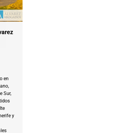
varez
o en
dano,
e Sur,
tidos
lte
nerife y
ales