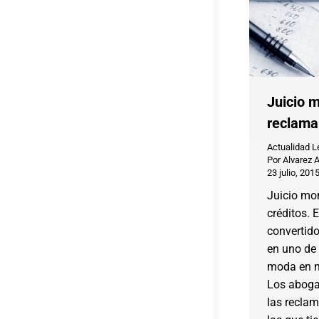
Juicio m
reclama
Actualidad L
Por
Alvarez 
23 julio, 201
Juicio mo
créditos. 
convertido
en uno de
moda en n
Los aboga
las recla