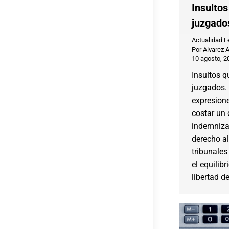
Insultos
juzgado
Actualidad L
Por
Alvarez 
10 agosto, 2
Insultos q
juzgados. 
expresion
costar un
indemniza
derecho al
tribunales
el equilibr
libertad d