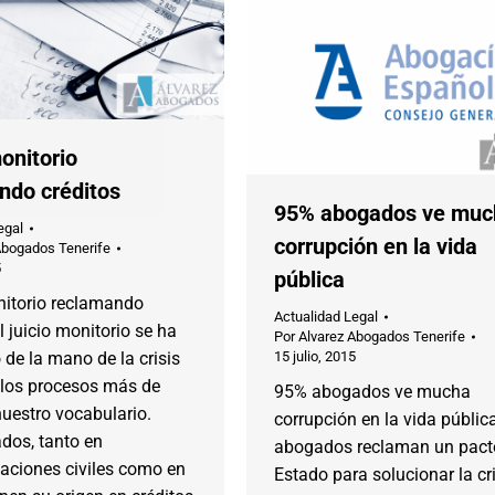
onitorio
ndo créditos
95% abogados ve muc
egal
corrupción en la vida
Abogados Tenerife
5
pública
nitorio reclamando
Actualidad Legal
El juicio monitorio se ha
Por
Alvarez Abogados Tenerife
 de la mano de la crisis
15 julio, 2015
 los procesos más de
95% abogados ve mucha
uestro vocabulario.
corrupción en la vida públic
dos, tanto en
abogados reclaman un pact
maciones civiles como en
Estado para solucionar la cr