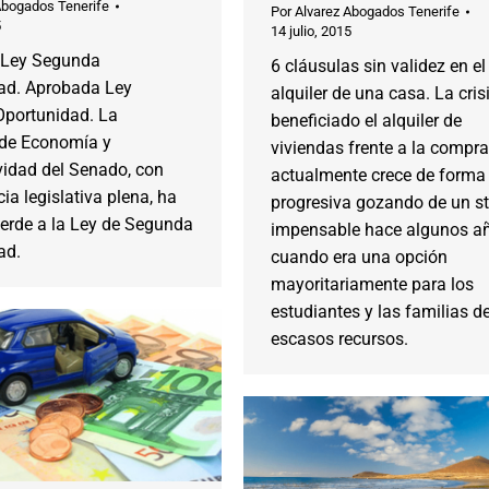
Abogados Tenerife
Por
Alvarez Abogados Tenerife
5
14 julio, 2015
 Ley Segunda
6 cláusulas sin validez en el
ad. Aprobada Ley
alquiler de una casa. La cris
portunidad. La
beneficiado el alquiler de
de Economía y
viviendas frente a la compra
vidad del Senado, con
actualmente crece de forma
a legislativa plena, ha
progresiva gozando de un s
verde a la Ley de Segunda
impensable hace algunos añ
ad.
cuando era una opción
mayoritariamente para los
estudiantes y las familias d
escasos recursos.