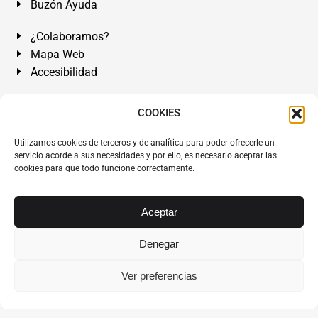
Buzón Ayuda
¿Colaboramos?
Mapa Web
Accesibilidad
Álvarez Abogados Tenerife:
Calle Teobaldo Power Nº 7,
COOKIES
2º Derecha, El Médano, Granadilla de Abona, Santa Cruz
Utilizamos cookies de terceros y de analítica para poder ofrecerle un
de Tenerife. Islas Canarias.
servicio acorde a sus necesidades y por ello, es necesario aceptar las
cookies para que todo funcione correctamente.
Somos Abogados especialistas del Derecho desde 1954.
Despacho de Abogados El Médano
,
Abogados Granadilla
de Abona
en
Tenerife Sur
.
Mejores Abogados Tenerife
.
Aceptar
Abogados colegiados y ejercientes del ICATF.
#AlvarezAbogados
Denegar
Copyright © 1954·2026
Álvarez Abogados Tenerife
.
Ver preferencias
Todos los derechos reservados.
Álvarez Abogados ®
y el
logotipo son marca registrada. Prohibida la reproducción