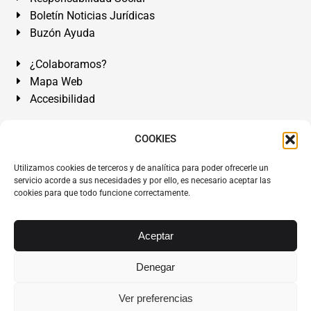
Boletín Noticias Jurídicas
Buzón Ayuda
¿Colaboramos?
Mapa Web
Accesibilidad
Álvarez Abogados Tenerife:
Calle Teobaldo Power Nº 7,
COOKIES
2º Derecha, El Médano, Granadilla de Abona, Santa Cruz
Utilizamos cookies de terceros y de analítica para poder ofrecerle un
de Tenerife. Islas Canarias.
servicio acorde a sus necesidades y por ello, es necesario aceptar las
cookies para que todo funcione correctamente.
Somos Abogados especialistas del Derecho desde 1954.
Despacho de Abogados El Médano
,
Abogados Granadilla
de Abona
en
Tenerife Sur
.
Mejores Abogados Tenerife
.
Aceptar
Abogados colegiados y ejercientes del ICATF.
#AlvarezAbogados
Denegar
Copyright © 1954·2026
Álvarez Abogados Tenerife
.
Ver preferencias
Todos los derechos reservados.
Álvarez Abogados ®
y el