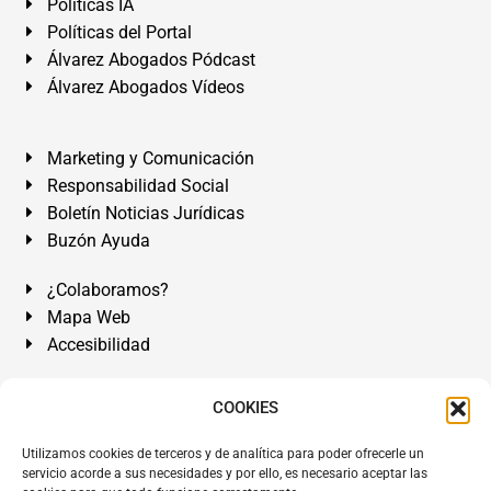
Políticas IA
Políticas del Portal
Álvarez Abogados Pódcast
Álvarez Abogados Vídeos
Marketing y Comunicación
Responsabilidad Social
Boletín Noticias Jurídicas
Buzón Ayuda
¿Colaboramos?
Mapa Web
Accesibilidad
Álvarez Abogados Tenerife:
Calle Teobaldo Power Nº 7,
COOKIES
2º Derecha, El Médano, Granadilla de Abona, Santa Cruz
Utilizamos cookies de terceros y de analítica para poder ofrecerle un
de Tenerife. Islas Canarias.
servicio acorde a sus necesidades y por ello, es necesario aceptar las