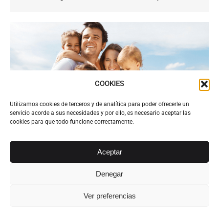
COOKIES
Utilizamos cookies de terceros y de analítica para poder ofrecerle un
servicio acorde a sus necesidades y por ello, es necesario aceptar las
cookies para que todo funcione correctamente.
Familia: normalización custodia
Aceptar
compartida
Denegar
Actualidad Legal
Por
Alvarez Abogados Tenerife
5 febrero, 2016
Ver preferencias
Familia: normalización custodia compartida.
Mucho se escribe sobre la custodia compartida y