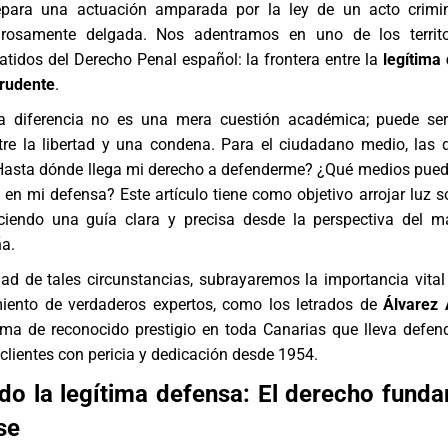
epara una actuación amparada por la ley de un acto crimin
igrosamente delgada. Nos adentramos en uno de los territ
tidos del Derecho Penal español: la frontera entre la
legítima
prudente
.
 diferencia no es una mera cuestión académica; puede ser 
tre la libertad y una condena. Para el ciudadano medio, las
asta dónde llega mi derecho a defenderme? ¿Qué medios puedo
en mi defensa? Este artículo tiene como objetivo arrojar luz s
eciendo una guía clara y precisa desde la perspectiva del m
ña.
ad de tales circunstancias, subrayaremos la importancia vital
iento de verdaderos expertos, como los letrados de
Álvarez
irma de reconocido prestigio en toda Canarias que lleva defen
clientes con pericia y dedicación desde 1954.
o la legítima defensa: El derecho fund
se