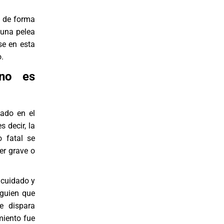
o de forma
 una pelea
se en esta
o.
 no es
lado en el
es decir, la
o fatal se
er grave o
 cuidado y
lguien que
e dispara
miento fue