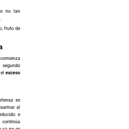
do no tan
.
, fruto de
a
a comienza
l segundo
 el
exceso
efensa es
esarmar al
educido e
d continúa
a ya no es