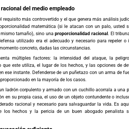
 racional del medio empleado
el requisito más controvertido y el que genera más análisis judic
oporcionalidad matemática (si le atacan con un palo, usted 
l mismo tamaño), sino una
proporcionalidad racional
. El tribun
defensa utilizado era el adecuado y necesario para repeler o 
momento concreto, dadas las circunstancias.
enta múltiples factores: la intensidad del ataque, la peligr
o que este utiliza, el lugar de los hechos, y las opciones de d
 en ese instante. Defenderse de un puñetazo con un arma de fu
proporcionado en la mayoría de los casos.
un ladrón corpulento y armado con un cuchillo acorrala a una 
n en su propia casa, el uso de un objeto contundente o inclu
derado racional y necesario para salvaguardar la vida. Es aqu
de los hechos y la pericia de un buen abogado penalista s