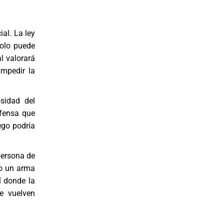
ial. La ley
solo puede
al valorará
impedir la
osidad del
efensa que
ego podría
persona de
so un arma
í donde la
e vuelven