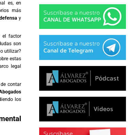
al es, en
orios más
 defensa
y
el factor
 dudas son
 utilizar?
obre estas
arco legal
 de contar
 Abogados
diendo los
amental