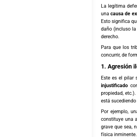
La legítima def
una
causa de ex
Esto significa qu
daño (incluso l
derecho.
Para que los tr
concurrir, de for
1. Agresión i
Este es el pilar
injustificado
cont
propiedad, etc.)
está sucediendo 
Por ejemplo, un
constituye una 
grave que sea, 
física inminente.