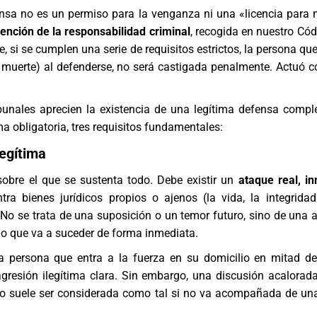
ensa no es un permiso para la venganza ni una «licencia para 
ención de la responsabilidad criminal
, recogida en nuestro Cód
e, si se cumplen una serie de requisitos estrictos, la persona q
a muerte) al defenderse, no será castigada penalmente. Actuó 
ibunales aprecien la existencia de una legítima defensa compl
ma obligatoria, tres requisitos fundamentales:
legítima
 sobre el que se sustenta todo. Debe existir un
ataque real, i
ra bienes jurídicos propios o ajenos (la vida, la integridad 
. No se trata de una suposición o un temor futuro, sino de una 
o que va a suceder de forma inmediata.
a persona que entra a la fuerza en su domicilio en mitad d
agresión ilegítima clara. Sin embargo, una discusión acalorad
no suele ser considerada como tal si no va acompañada de un