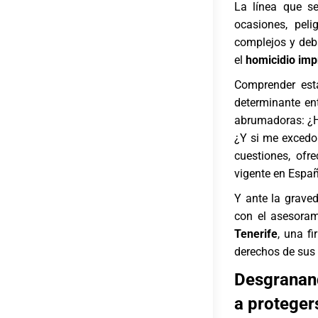
La línea que s
ocasiones, pel
complejos y deba
el
homicidio im
Comprender esta
determinante en
abrumadoras: ¿H
¿Y si me excedo 
cuestiones, ofr
vigente en Espa
Y ante la graved
con el asesoram
Tenerife
, una f
derechos de sus 
Desgranand
a proteger