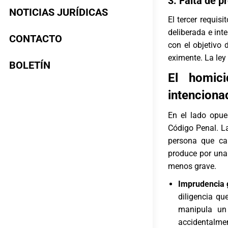
3. Falta de p
NOTICIAS JURÍDICAS
El tercer requi
deliberada e int
CONTACTO
con el objetivo
eximente. La ley 
BOLETÍN
El homic
intenciona
En el lado opue
Código Penal. La 
persona que cau
produce por una
menos grave.
Imprudencia 
diligencia q
manipula un
accidentalme