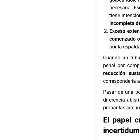
necesaria. Es
tiene intenc
incompleta d
Exceso exten
comenzado o 
por la espald
Cuando un tribu
penal por compl
reducción sust
correspondería a
Pasar de una po
diferencia abis
probar las circu
El papel c
incertidum