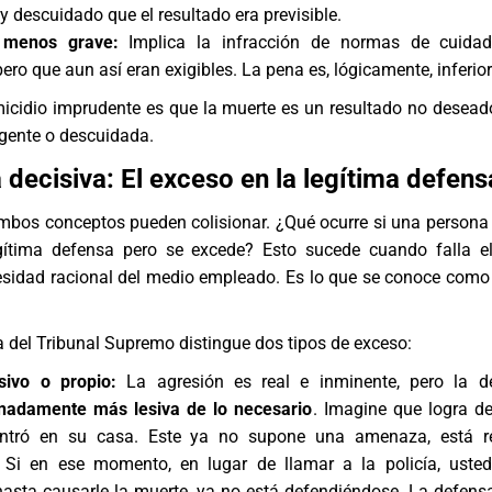
y descuidado que el resultado era previsible.
 menos grave:
Implica la infracción de normas de cuida
ero que aun así eran exigibles. La pena es, lógicamente, inferior
icidio imprudente es que la muerte es un resultado no deseado
gente o descuidada.
 decisiva: El exceso en la legítima defens
mbos conceptos pueden colisionar. ¿Qué ocurre si una person
gítima defensa pero se excede? Esto sucede cuando falla e
cesidad racional del medio empleado. Es lo que se conoce como
a del Tribunal Supremo distingue dos tipos de exceso:
sivo o propio:
La agresión es real e inminente, pero la d
nadamente más lesiva de lo necesario
. Imagine que logra d
entró en su casa. Este ya no supone una amenaza, está r
. Si en ese momento, en lugar de llamar a la policía, uste
asta causarle la muerte, ya no está defendiéndose. La defens