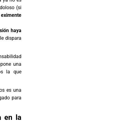
doloso (si
a
eximente
sión haya
le dispara
nsabilidad
upone una
os la que
ños es una
gado
para
a en la