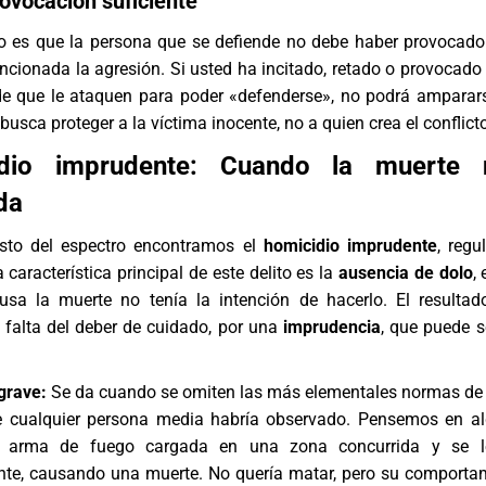
rovocación suficiente
sito es que la persona que se defiende no debe haber provocad
encionada la agresión. Si usted ha incitado, retado o provocado
 de que le ataquen para poder «defenderse», no podrá amparar
busca proteger a la víctima inocente, no a quien crea el conflict
idio imprudente: Cuando la muerte
da
sto del espectro encontramos el
homicidio imprudente
, regu
característica principal de este delito es la
ausencia de dolo
, 
sa la muerte no tenía la intención de hacerlo. El resultad
 falta del deber de cuidado, por una
imprudencia
, que puede s
grave:
Se da cuando se omiten las más elementales normas de
ue cualquier persona media habría observado. Pensemos en a
 arma de fuego cargada en una zona concurrida y se l
nte, causando una muerte. No quería matar, pero su comporta