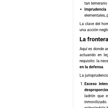
tan temerario 
Imprudencia
elementales, p
La clave del hom
una acción negli
La frontera
Aquí es donde a
actuando en le
requisito: la ne
en la defensa
.
La jurisprudenci
Exceso inten
desproporcio
ladrón que 
inmovilizado
golpeándole h