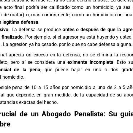
e acto final podría ser calificado como un homicidio, ya sea 
ión de matar) o, más comúnmente, como un homicidio con un
e legítima defensa
.
sivo:
La defensa se produce
antes o después de que la agre
finalizado
. Por ejemplo, si el agresor ya está huyendo y usted 
a. La agresión ya ha cesado, por lo que no cabe defensa alguna.
nal aprecia un exceso en la defensa, no se elimina la respo
eto, pero sí se considera una
eximente incompleta
. Esto s
ancial de la pena
, que puede bajar en uno o dos grad
l homicidio.
sible pena de 10 a 15 años por homicidio a una de 2 a 5 a
mal que depende, en gran medida, de la capacidad de su
abo
nstancias exactas del hecho.
rucial de un Abogado Penalista: Su guí
bre