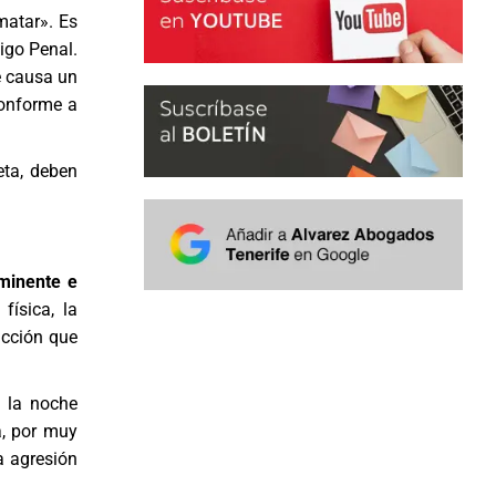
matar». Es
igo Penal.
ue causa un
conforme a
eta, deben
nminente e
física, la
acción que
e la noche
a, por muy
a agresión