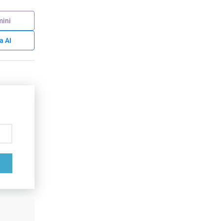
ini
a AI