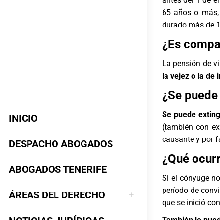
antes del 1 de 
65 años o más,
durado más de 1
¿Es compat
La pensión de 
la vejez o la d
¿Se puede 
Se puede exting
INICIO
(también con ex
causante y por fa
DESPACHO ABOGADOS
¿Qué ocurr
ABOGADOS TENERIFE
Si el cónyuge no
período de convi
ÁREAS DEL DERECHO
que se inició co
También le pued