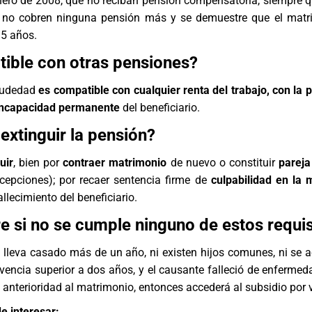
enero de 2008, que no reciban pensión compensatoria, siempre 
 no cobren ninguna pensión más y se demuestre que el matr
5 años.
ible con otras pensiones?
viudedad
es compatible con cualquier renta del trabajo, con la 
e incapacidad permanente
del beneficiario.
extinguir la pensión?
uir
, bien por
contraer matrimonio
de nuevo o constituir
pareja
cepciones); por recaer sentencia firme de
culpabilidad en la 
llecimiento del beneficiario.
e si no se cumple ninguno de estos requis
 lleva casado más de un año, ni existen hijos comunes, ni se a
vencia superior a dos años, y el causante falleció de enferme
n anterioridad al matrimonio, entonces accederá al subsidio por
e interesar: