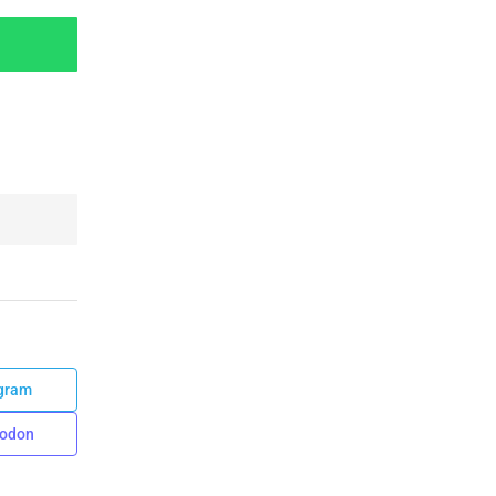
gram
odon