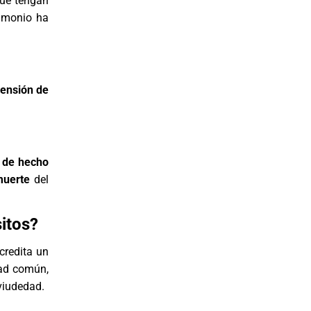
que tengan
imonio ha
pensión de
 de hecho
muerte
del
itos?
credita un
dad común,
 viudedad.