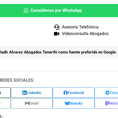
Consúltenos por WhatsApp
Asesoría Telefónica
Videoconsulta Abogados
ñadir Alvarez Abogados Tenerife como fuente preferida en Google
REDES SOCIALES:
)
LinkedIn
Facebook
Tele
p
Email
Bluesky
Mast
A: