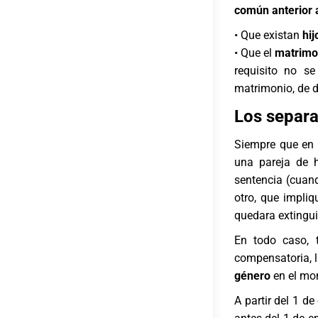
común anterior 
• Que existan
hi
• Que el
matrimon
requisito no s
matrimonio, de 
Los separa
Siempre que en 
una pareja de 
sentencia (cuand
otro, que impli
quedara extingui
En todo caso, 
compensatoria, 
género
en el mom
A partir del 1 d