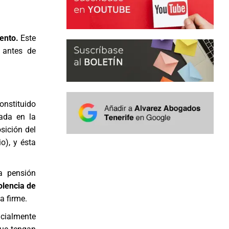
ento.
Este
 antes de
onstituido
ada en la
sición del
o), y ésta
a pensión
olencia de
a firme.
icialmente