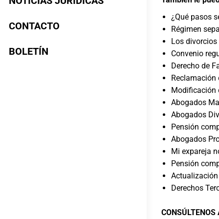
NOTICIAS JURÍDICAS
¿Qué pasos se
CONTACTO
Régimen sepa
Los divorcios 
BOLETÍN
Convenio regu
Derecho de F
Reclamación 
Modificación 
Abogados Matr
Abogados Divo
Pensión compe
Abogados Proc
Mi expareja 
Pensión compe
Actualización
Derechos Terc
CONSÚLTENOS