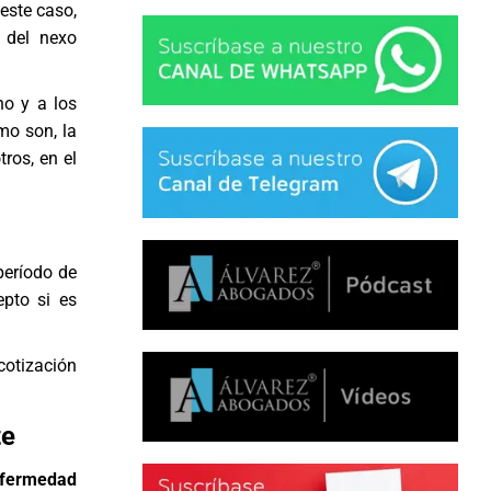
este caso,
 del nexo
ho y a los
o son, la
ros, en el
período de
epto si es
cotización
te
nfermedad