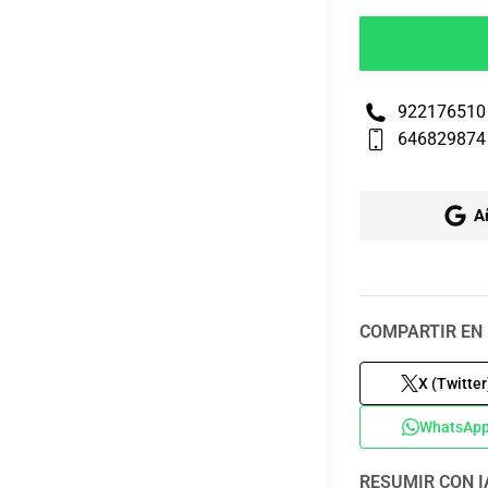
922176510
646829874
A
COMPARTIR EN 
X (Twitter
WhatsAp
RESUMIR CON I