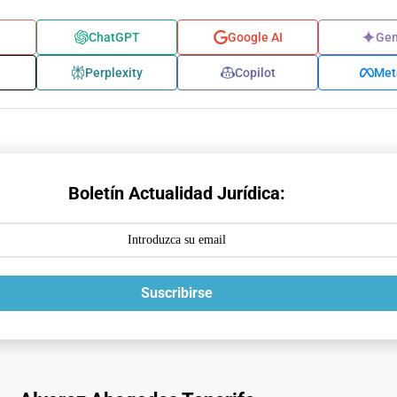
ChatGPT
Google AI
Gem
Perplexity
Copilot
Met
Boletín Actualidad Jurídica:
Suscribirse