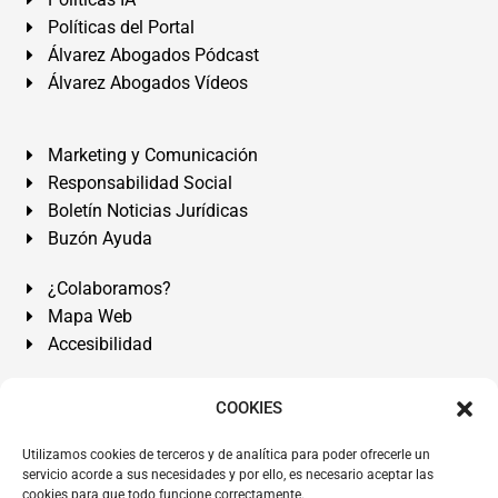
Políticas del Portal
Álvarez Abogados Pódcast
Álvarez Abogados Vídeos
Marketing y Comunicación
Responsabilidad Social
Boletín Noticias Jurídicas
Buzón Ayuda
¿Colaboramos?
Mapa Web
Accesibilidad
Álvarez Abogados Tenerife:
Calle Teobaldo Power Nº 7,
COOKIES
2º Derecha, El Médano, Granadilla de Abona, Santa Cruz
Utilizamos cookies de terceros y de analítica para poder ofrecerle un
de Tenerife. Islas Canarias.
servicio acorde a sus necesidades y por ello, es necesario aceptar las
cookies para que todo funcione correctamente.