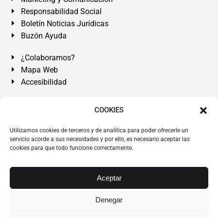
Responsabilidad Social
Boletín Noticias Jurídicas
Buzón Ayuda
¿Colaboramos?
Mapa Web
Accesibilidad
Álvarez Abogados Tenerife:
Calle Teobaldo Power Nº 7,
COOKIES
2º Derecha, El Médano, Granadilla de Abona, Santa Cruz
Utilizamos cookies de terceros y de analítica para poder ofrecerle un
de Tenerife. Islas Canarias.
servicio acorde a sus necesidades y por ello, es necesario aceptar las
cookies para que todo funcione correctamente.
Somos Abogados especialistas del Derecho desde 1954.
Despacho de Abogados El Médano
,
Abogados Granadilla
de Abona
en
Tenerife Sur
.
Mejores Abogados Tenerife
.
Aceptar
Abogados colegiados y ejercientes del ICATF.
#AlvarezAbogados
Denegar
Copyright © 1954·2026
Álvarez Abogados Tenerife
.