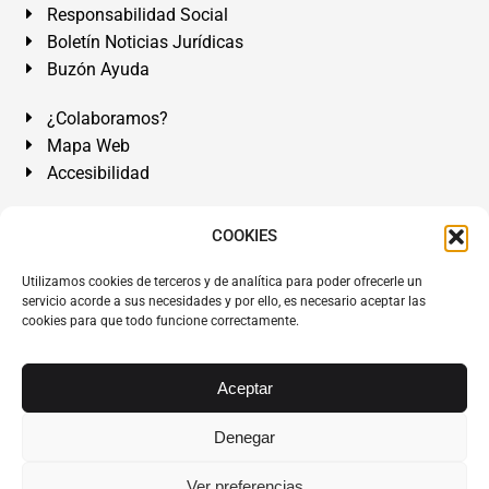
Responsabilidad Social
Boletín Noticias Jurídicas
Buzón Ayuda
¿Colaboramos?
Mapa Web
Accesibilidad
Álvarez Abogados Tenerife:
Calle Teobaldo Power Nº 7,
COOKIES
2º Derecha, El Médano, Granadilla de Abona, Santa Cruz
Utilizamos cookies de terceros y de analítica para poder ofrecerle un
de Tenerife. Islas Canarias.
servicio acorde a sus necesidades y por ello, es necesario aceptar las
cookies para que todo funcione correctamente.
Somos Abogados especialistas del Derecho desde 1954.
Despacho de Abogados El Médano
,
Abogados Granadilla
de Abona
en
Tenerife Sur
.
Mejores Abogados Tenerife
.
Aceptar
Abogados colegiados y ejercientes del ICATF.
#AlvarezAbogados
Denegar
Copyright © 1954·2026
Álvarez Abogados Tenerife
.
Ver preferencias