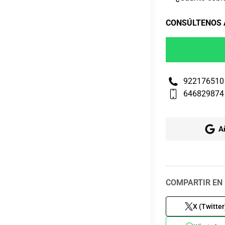
CONSÚLTENOS
922176510
646829874
A
COMPARTIR EN 
X (Twitter