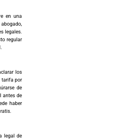
ve en una
l abogado,
s legales.
to regular
.
aclarar los
tarifa por
gúrarse de
l antes de
uede haber
ratis.
a legal de