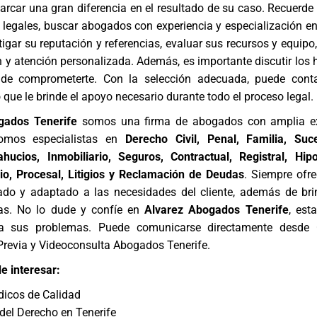
rcar una gran diferencia en el resultado de su caso. Recuerde i
legales, buscar abogados con experiencia y especialización en
stigar su reputación y referencias, evaluar sus recursos y equip
y atención personalizada. Además, es importante discutir los 
 de comprometerte. Con la selección adecuada, puede cont
que le brinde el apoyo necesario durante todo el proceso legal.
gados Tenerife
somos una firma de abogados con amplia ex
omos especialistas en
Derecho Civil, Penal, Familia, Suc
hucios, Inmobiliario, Seguros, Contractual, Registral, Hip
rio, Procesal, Litigios y Reclamación de Deudas
. Siempre ofr
zado y adaptado a las necesidades del cliente, además de br
as. No lo dude y confíe en
Alvarez Abogados Tenerife
, est
 a sus problemas. Puede comunicarse directamente desde
Previa
y
Videoconsulta Abogados Tenerife
.
e interesar:
ídicos de Calidad
 del Derecho en Tenerife