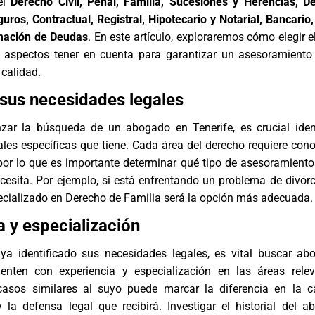
el
Derecho Civil, Penal, Familia, Sucesiones y Herencias, D
guros, Contractual, Registral, Hipotecario y Notarial, Bancario,
amación de Deudas
. En este artículo, exploraremos cómo elegir 
aspectos tener en cuenta para garantizar un asesoramiento 
 calidad.
r sus necesidades legales
nzar la búsqueda de un
abogado en Tenerife
, es crucial iden
les específicas que tiene. Cada área del derecho requiere con
por lo que es importante determinar qué tipo de asesoramiento 
cesita. Por ejemplo, si está enfrentando un problema de divorc
cializado en
Derecho de Familia
será la opción más adecuada.
a y especialización
a identificado sus necesidades legales, es vital buscar
ab
nten con experiencia y especialización en las áreas relev
casos similares al suyo puede marcar la diferencia en la c
 la defensa legal que recibirá. Investigar el historial del 