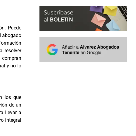
ión. Puede
el abogado
nformación
a resolver
e compran
nal y no lo
on los que
ción de un
a llevar a
o integral