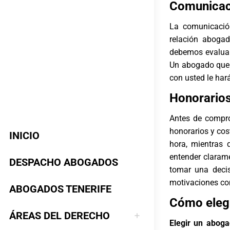
Comunicaci
La comunicació
relación abogad
debemos evaluar
Un abogado que 
con usted le har
Honorarios
Antes de compr
honorarios
y cos
INICIO
hora, mientras 
entender clarame
DESPACHO ABOGADOS
tomar una decis
motivaciones com
ABOGADOS TENERIFE
Cómo elegi
ÁREAS DEL DERECHO
Elegir un aboga