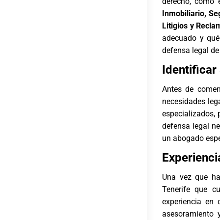
derecho
, como 
Inmobiliario, Se
Litigios y Recl
adecuado y qué 
defensa legal de
Identifica
Antes de come
necesidades lega
especializados, 
defensa legal ne
un abogado espe
Experienci
Una vez que hay
Tenerife
que cue
experiencia en 
asesoramiento y