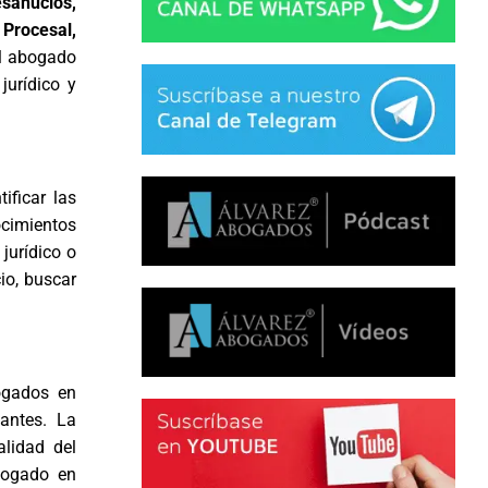
esahucios,
 Procesal,
el abogado
jurídico y
tificar las
ocimientos
jurídico o
io, buscar
ogados en
antes. La
alidad del
abogado en