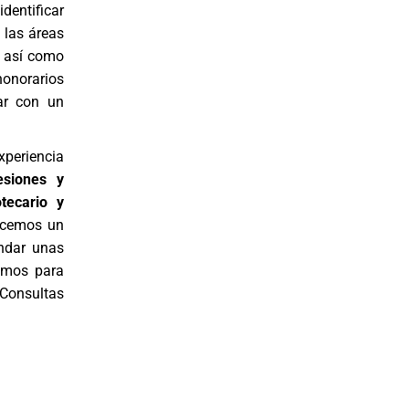
dentificar
 las áreas
o, así como
honorarios
ar con un
periencia
esiones y
otecario y
ecemos un
indar unas
amos para
Consultas