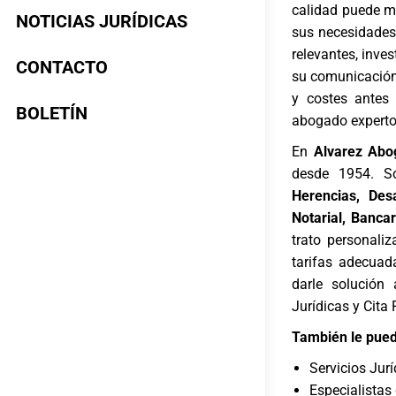
calidad puede ma
NOTICIAS JURÍDICAS
sus necesidades 
relevantes, inve
CONTACTO
su comunicación 
y costes antes
BOLETÍN
abogado experto 
En
Alvarez Abo
desde 1954. S
Herencias, Desa
Notarial, Banca
trato personali
tarifas adecuad
darle solución
Jurídicas y Cita 
También le pued
Servicios Jur
Especialistas