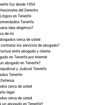
erife Sur desde 1954
fesionales del Derecho
itigios en Tenerife
omendados Tenerife
uena idea elegirnos?
ca de mí
abogados cerca de usted
 contratar los servicios de abogado?
ractual entre abogado y cliente
gado en Tenerife por Internet
un abogado en Tenerife?
ajudicial y Judicial Tenerife
ados Tenerife
e Defensa
ados cerca de usted
xito legal
ados cerca de usted
a un abogado en Tenerife?