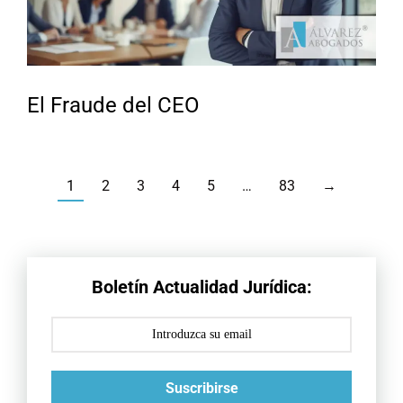
El Fraude del CEO
1
2
3
4
5
…
83
→
Boletín Actualidad Jurídica:
Suscribirse