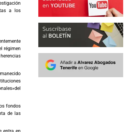
estigación
tas a los
ientemente
el régimen
«herencias
ermanecido
stituciones
ionales»del
los fondos
nta de las
e entra en