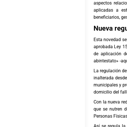
aspectos relaci
aplicadas a est
beneficiarios, g
Nueva regu
Esta novedad se 
aprobada Ley 15/
de aplicación d
abintestato» -aqu
La regulación de
inalterada desde
municipales y pr
domicilio del fal
Con la nueva red
que se nutren d
Personas Físicas
Así se regula l