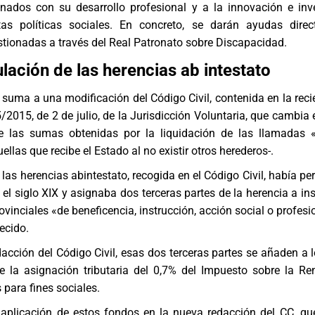
onados con su desarrollo profesional y a la innovación e inv
as políticas sociales. En concreto, se darán ayudas direc
estionadas a través del Real Patronato sobre Discapacidad.
lación de las herencias ab intestato
suma a una modificación del Código Civil, contenida en la rec
2015, de 2 de julio, de la Jurisdicción Voluntaria, que cambia 
e las sumas obtenidas por la liquidación de las llamadas 
ellas que recibe el Estado al no existir otros herederos-.
 las herencias abintestato, recogida en el Código Civil, había p
 el siglo XIX y asignaba dos terceras partes de la herencia a in
ovinciales «de beneficencia, instrucción, acción social o profes
lecido.
acción del Código Civil, esas dos terceras partes se añaden a 
e la asignación tributaria del 0,7% del Impuesto sobre la Re
 para fines sociales.
a aplicación de estos fondos en la nueva redacción del CC, qu