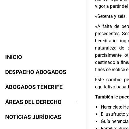
vigor a partir de
«Setenta y seis.
«A falta de pe
precedentes Sec
hereditario, in
naturaleza de l
parcialmente, ot
INICIO
destinado a fine
fines se realice
DESPACHO ABOGADOS
Este cambio pe
ABOGADOS TENERIFE
equitativo basad
También le pued
ÁREAS DEL DERECHO
Herencias: He
El usufructo y
NOTICIAS JURÍDICAS
Guía herencia
Familia: Suces