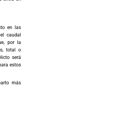
to en las
del caudal
ue, por la
s, total o
licto será
para estos
parto más