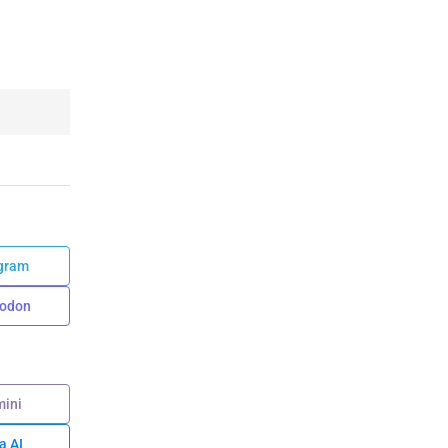
gram
odon
ini
a AI