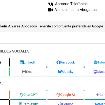
Asesoría Telefónica
Videoconsulta Abogados
ñadir Alvarez Abogados Tenerife como fuente preferida en Google
REDES SOCIALES:
)
LinkedIn
Facebook
Tele
p
Email
Bluesky
Mast
A:
ChatGPT
Google AI
Gem
Perplexity
Copilot
Met