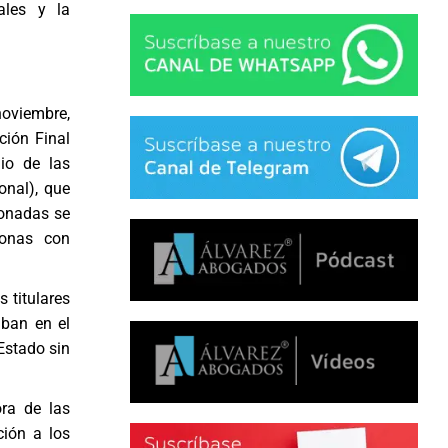
ales y la
noviembre,
ción Final
io de las
onal), que
donadas se
sonas con
 titulares
aban en el
Estado sin
ra de las
ción a los