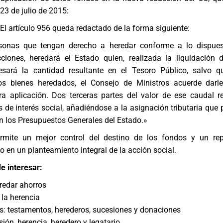
l 23 de julio de 2015:
 El artículo 956 queda redactado de la forma siguiente:
rsonas que tengan derecho a heredar conforme a lo dispues
ciones, heredará el Estado quien, realizada la liquidación 
gresará la cantidad resultante en el Tesoro Público, salvo q
os bienes heredados, el Consejo de Ministros acuerde darle
ra aplicación. Dos terceras partes del valor de ese caudal re
s de interés social, añadiéndose a la asignación tributaria que 
 en los Presupuestos Generales del Estado.»
rmite un mejor control del destino de los fondos y un re
o en un planteamiento integral de la acción social.
e interesar:
redar ahorros
 la herencia
s: testamentos, herederos, sucesiones y donaciones
ión, herencia, heredero y legatario