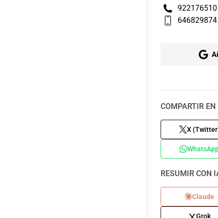
922176510
646829874
A
COMPARTIR EN 
X (Twitter
WhatsAp
RESUMIR CON I
Claude
Grok