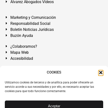
Álvarez Abogados Vídeos
Marketing y Comunicación
Responsabilidad Social
Boletín Noticias Jurídicas
Buzón Ayuda
¿Colaboramos?
Mapa Web
Accesibilidad
Álvarez Abogados Tenerife:
Calle Teobaldo Power Nº 7,
COOKIES
2º Derecha, El Médano, Granadilla de Abona, Santa Cruz
Utilizamos cookies de terceros y de analítica para poder ofrecerle un
de Tenerife. Islas Canarias.
servicio acorde a sus necesidades y por ello, es necesario aceptar las
cookies para que todo funcione correctamente.
Somos Abogados especialistas del Derecho desde 1954.
Despacho de Abogados El Médano
,
Abogados Granadilla
de Abona
en
Tenerife Sur
.
Mejores Abogados Tenerife
.
Aceptar