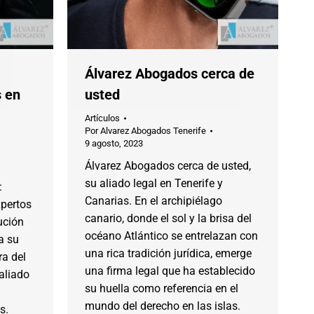
Álvarez Abogados cerca de
s en
usted
Artículos
Por
Alvarez Abogados Tenerife
9 agosto, 2023
Álvarez Abogados cerca de usted,
su aliado legal en Tenerife y
:
Canarias. En el archipiélago
xpertos
canario, donde el sol y la brisa del
ución
océano Atlántico se entrelazan con
a su
una rica tradición jurídica, emerge
ra del
una firma legal que ha establecido
aliado
su huella como referencia en el
mundo del derecho en las islas.
s.