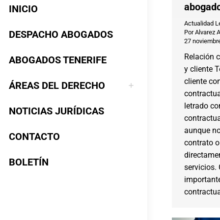
abogado
INICIO
Actualidad L
DESPACHO ABOGADOS
Por
Alvarez 
27 noviembr
Relación 
ABOGADOS TENERIFE
y cliente T
cliente c
ÁREAS DEL DERECHO
contractua
letrado co
NOTICIAS JURÍDICAS
contractua
aunque no
CONTACTO
contrato 
directamen
BOLETÍN
servicios
importante
contractua