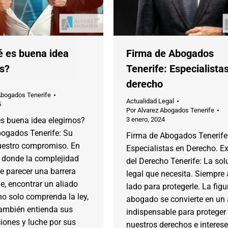
é es buena idea
Firma de Abogados
os?
Tenerife: Especialista
derecho
Abogados Tenerife
Actualidad Legal
5
Por
Alvarez Abogados Tenerife
s buena idea elegirnos?
3 enero, 2024
bogados Tenerife: Su
Firma de Abogados Tenerife
nuestro compromiso. En
Especialistas en Derecho. E
donde la complejidad
del Derecho Tenerife: La sol
e parecer una barrera
legal que necesita. Siempre 
e, encontrar un aliado
lado para protegerle. La figu
no solo comprenda la ley,
abogado se convierte en un 
también entienda sus
indispensable para proteger
iones y luche por sus
nuestros derechos e interese