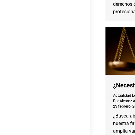
derechos c
profesiona
¿Necesi
Actualidad L
Por
Alvarez 
23 febrero, 
¿Busca ab
nuestra f
amplia var