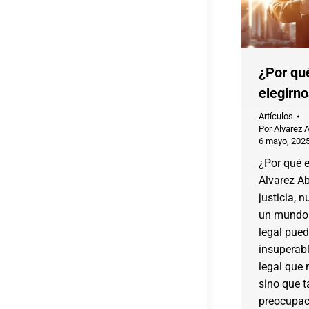
¿Por qu
elegirn
Artículos
Por
Alvarez 
6 mayo, 202
¿Por qué e
Alvarez A
justicia, 
un mundo 
legal pued
insuperabl
legal que 
sino que 
preocupac