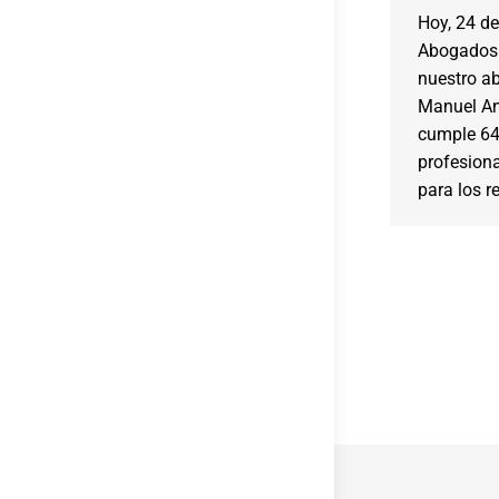
Hoy, 24 de
Abogados 
nuestro a
Manuel An
cumple 64 
profesiona
para los r