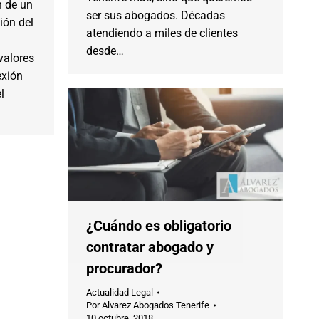
n de un
ser sus abogados. Décadas
ión del
atendiendo a miles de clientes
desde…
valores
exión
l
¿Cuándo es obligatorio
contratar abogado y
procurador?
Actualidad Legal
Por
Alvarez Abogados Tenerife
10 octubre, 2018