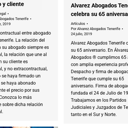
 y cliente
Alvarez Abogados Ten
celebra su 65 aniversa
egal
Abogados Tenerife
Artículos
e, 2019
Por
Alvarez Abogados Tenerife
contractual entre abogado
24 julio, 2019
enerife. La relación del
Alvarez Abogados Tenerife c
on su abogado siempre es
su 65 aniversario. En Álvare
l, la relación que une al
Abogados ® cumplimos 65 
n su cliente es
con amplia experiencia prof
l, y no extracontractual,
Despacho y firma de aboga
 se haya firmado un
Tenerife que cumple su 65
o se haya abonado
aniversario. Firma de abog
te el precio por sus
fundada el 24 de Julio de 1
. Conozca lo más
Trabajamos en los Partidos
 sobre dicha relación
Judiciales y Juzgados de Te
l.
tanto en el Sur y Norte.