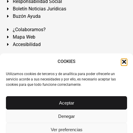
Responsabilidad Social
Boletín Noticias Jurídicas
Buzón Ayuda
¿Colaboramos?
Mapa Web
Accesibilidad
Álvarez Abogados Tenerife:
Calle Teobaldo Power Nº 7,
COOKIES
2º Derecha, El Médano, Granadilla de Abona, Santa Cruz
Utilizamos cookies de terceros y de analítica para poder ofrecerle un
de Tenerife. Islas Canarias.
servicio acorde a sus necesidades y por ello, es necesario aceptar las
cookies para que todo funcione correctamente.
Somos Abogados especialistas del Derecho desde 1954.
Despacho de Abogados El Médano
,
Abogados Granadilla
de Abona
en
Tenerife Sur
.
Mejores Abogados Tenerife
.
Aceptar
Abogados colegiados y ejercientes del ICATF.
#AlvarezAbogados
Denegar
Copyright © 1954·2026
Álvarez Abogados Tenerife
.
Ver preferencias