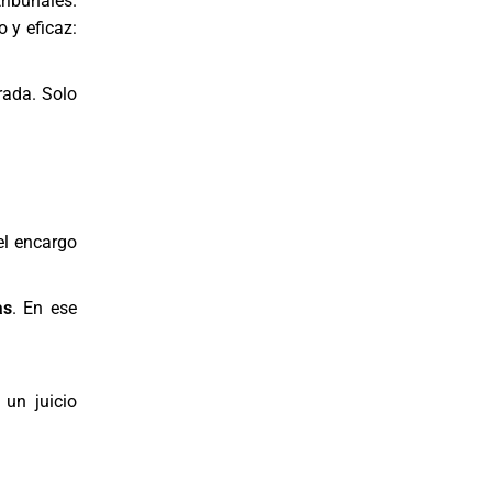
ribunales.
 y eficaz:
rada. Solo
el encargo
as
. En ese
un juicio