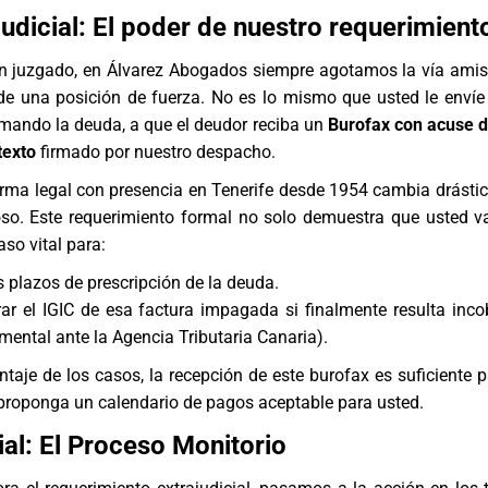
judicial: El poder de nuestro requerimient
un juzgado, en Álvarez Abogados siempre agotamos la vía amis
e una posición de fuerza. No es lo mismo que usted le envíe
amando la deuda, a que el deudor reciba un
Burofax con acuse d
texto
firmado por nuestro despacho.
irma legal con presencia en Tenerife desde 1954 cambia drásti
oso. Este requerimiento formal no solo demuestra que usted va
so vital para:
s plazos de prescripción de la deuda.
ar el IGIC de esa factura impagada si finalmente resulta inco
mental ante la Agencia Tributaria Canaria).
ntaje de los casos, la recepción de este burofax es suficiente p
proponga un calendario de pagos aceptable para usted.
ial: El Proceso Monitorio