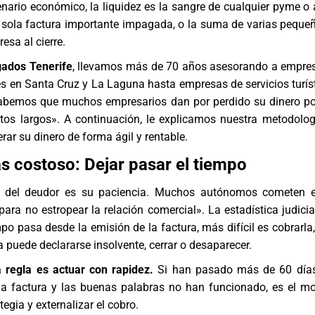
enario económico, la liquidez es la sangre de cualquier pyme 
a sola factura importante impagada, o la suma de varias peque
esa al cierre.
ados Tenerife
, llevamos más de 70 años asesorando a empre
s en Santa Cruz y La Laguna hasta empresas de servicios turíst
 Sabemos que muchos empresarios dan por perdido su dinero p
itos largos». A continuación, le explicamos nuestra metodolo
rar su dinero de forma ágil y rentable.
ás costoso: Dejar pasar el tiempo
o del deudor es su paciencia. Muchos autónomos cometen el
ara no estropear la relación comercial». La estadística judicial
o pasa desde la emisión de la factura, más difícil es cobrarla,
puede declararse insolvente, cerrar o desaparecer.
 regla es actuar con rapidez.
Si han pasado más de 60 días
la factura y las buenas palabras no han funcionado, es el 
egia y externalizar el cobro.