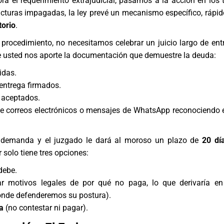
ora el requerimiento extrajudicial, pasamos a la acción en los t
cturas impagadas, la ley prevé un mecanismo específico, rápido
torio
.
e procedimiento, no necesitamos celebrar un juicio largo de ent
 usted nos aporte la documentación que demuestre la deuda:
idas.
entrega firmados.
 aceptados.
e correos electrónicos o mensajes de WhatsApp reconociendo 
 demanda y el juzgado le dará al moroso un plazo de
20 dí
 solo tiene tres opciones:
debe.
r motivos legales de por qué no paga, lo que derivaría en 
onde defenderemos su postura).
a
(no contestar ni pagar).