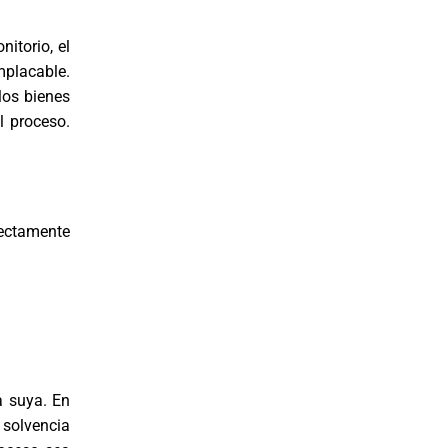
itorio, el
mplacable.
los bienes
l proceso.
rectamente
a suya. En
 solvencia