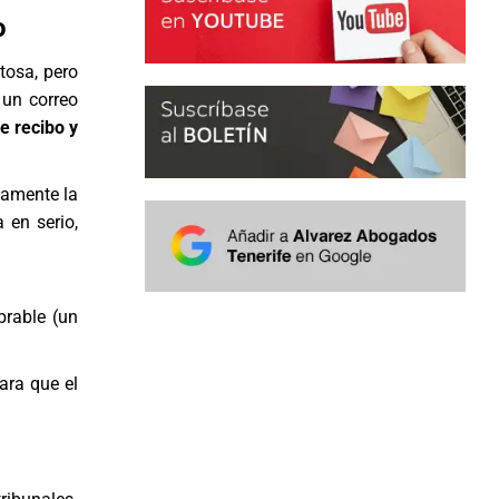
o
tosa, pero
 un correo
e recibo y
camente la
 en serio,
brable (un
ara que el