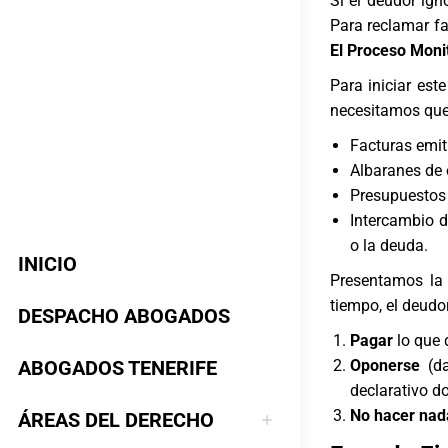
Si el deudor ign
Para reclamar fa
El Proceso Moni
Para iniciar est
necesitamos que
Facturas emit
Albaranes de 
Presupuestos
Intercambio d
o la deuda.
INICIO
Presentamos la
tiempo, el deudor
DESPACHO ABOGADOS
Pagar
lo que 
ABOGADOS TENERIFE
Oponerse
(da
declarativo d
No hacer nad
ÁREAS DEL DERECHO