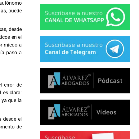
o autónomo
ñas, puede
sas, desde
icos en el
or miedo a
gía paso a
 error de
 es clara:
 ya que la
 desde el
momento de