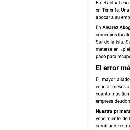
En el actual esc
en Tenerife. Un
abocar a su empr
En
Alvarez Abog
comercios locale
Sur de la isla.
meterse en «ple
paso para recupe
El error m
El mayor aliad
esperar meses «p
cuanto más tiemp
empresa deudora 
Nuestra primera
vencimiento de 
cambiar de estrat