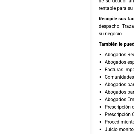
de su deudor ant
rentable para su
Recopile sus fa
despacho. Traza
su negocio.
También le pued
Abogados Rec
Abogados esp
Facturas imp
Comunidades d
Abogados par
Abogados par
Abogados Emp
Prescripción
Prescripción 
Procedimient
Juicio monito