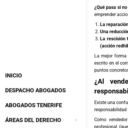
¿Qué pasa si no
emprender accion
La reparación
Una reducción
La rescisión 
(acción redhib
La mejor forma 
escrito en el co
puntos concreto
INICIO
¿Al vend
DESPACHO ABOGADOS
responsabi
Existe una confu
ABOGADOS TENERIFE
responsabilidad 
ÁREAS DEL DERECHO
Como vendedor 
profesional (qu