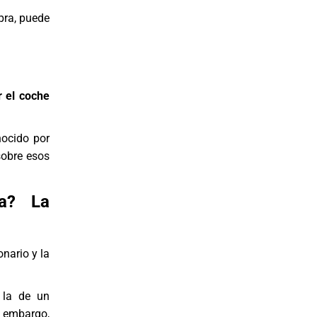
pra, puede
r el coche
nocido por
sobre esos
ía? La
nario y la
la de un
n embargo,