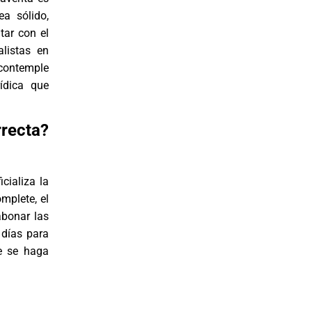
ea sólido,
tar con el
listas en
contemple
rídica que
rrecta?
cializa la
mplete, el
abonar las
 días para
e se haga