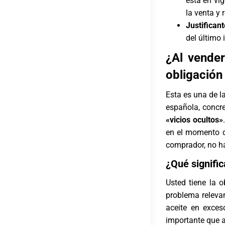
está en vi
la venta y r
Justifican
del último 
¿Al vender
obligación
Esta es una de l
española, concr
«vicios ocultos»
en el momento de
comprador, no hab
¿Qué signifi
Usted tiene la o
problema releva
aceite en exces
importante que a