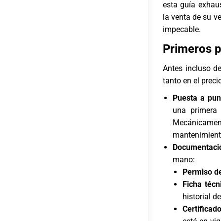
esta guía exhau
la venta de su v
impecable.
Primeros p
Antes incluso d
tanto en el preci
Puesta a pun
una primera 
Mecánicament
mantenimiento
Documentació
mano:
Permiso de
Ficha técn
historial d
Certificad