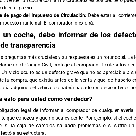
gor. Vender un coche con la ITV caducada es posible, pero puede 
educir el precio.
te de pago del Impuesto de Circulación:
Debe estar al corrient
impuesto municipal. El comprador lo exigirá.
 un coche, debo informar de los defect
 de transparencia
as preguntas más cruciales y su respuesta es un rotundo
sí
. La 
etamente el Código Civil, protege al comprador frente a los d
. Un vicio oculto es un defecto grave que no es apreciable a si
 la compra, que existía antes de la venta y que, de haberlo c
ría adquirido el vehículo o habría pagado un precio inferior por
ca esto para usted como vendedor?
bligación legal de informar al comprador de cualquier avería,
nte que conozca y que no sea evidente. Por ejemplo, si el coc
o, si la caja de cambios ha dado problemas o si sufrió un
fectó a su estructura.