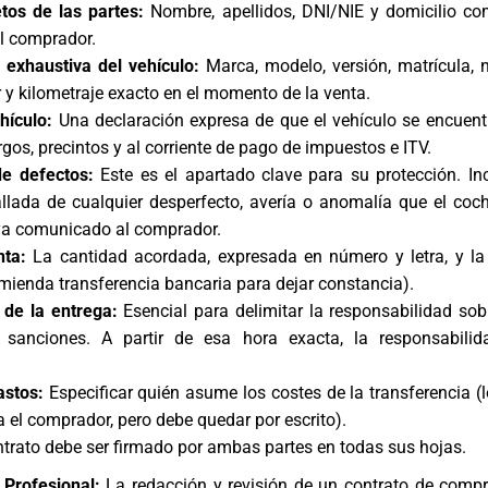
tos de las partes:
Nombre, apellidos, DNI/NIE y domicilio co
l comprador.
n exhaustiva del vehículo:
Marca, modelo, versión, matrícula,
r y kilometraje exacto en el momento de la venta.
hículo:
Una declaración expresa de que el vehículo se encuentr
gos, precintos y al corriente de pago de impuestos e ITV.
de defectos:
Este es el apartado clave para su protección. In
allada de cualquier desperfecto, avería o anomalía que el coc
ya comunicado al comprador.
nta:
La cantidad acordada, expresada en número y letra, y l
mienda transferencia bancaria para dejar constancia).
 de la entrega:
Esencial para delimitar la responsabilidad sob
 sanciones. A partir de esa hora exacta, la responsabilid
astos:
Especificar quién asume los costes de la transferencia (l
a el comprador, pero debe quedar por escrito).
ntrato debe ser firmado por ambas partes en todas sus hojas.
Profesional:
La redacción y revisión de un contrato de comp