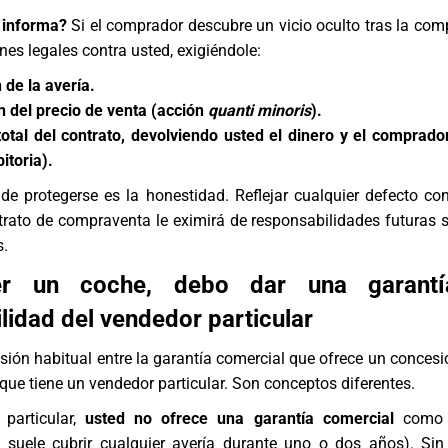
 informa?
Si el comprador descubre un vicio oculto tras la com
es legales contra usted, exigiéndole:
 de la avería.
 del precio de venta (acción
quanti minoris
).
total del contrato, devolviendo usted el dinero y el comprado
itoria).
de protegerse es la honestidad. Reflejar cualquier defecto co
ntrato de compraventa le eximirá de responsabilidades futuras 
s.
er un coche, debo dar una garant
lidad del vendedor particular
sión habitual entre la garantía comercial que ofrece un concesio
que tiene un vendedor particular. Son conceptos diferentes.
particular,
usted no ofrece una garantía comercial
como 
e suele cubrir cualquier avería durante uno o dos años). Si