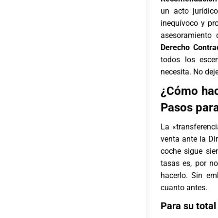
un acto jurídic
inequívoco y pr
asesoramiento 
Derecho Contra
todos los escen
necesita. No dej
¿Cómo hace
Pasos para
La «transferenci
venta ante la Di
coche sigue sie
tasas es, por n
hacerlo. Sin em
cuanto antes.
Para su total