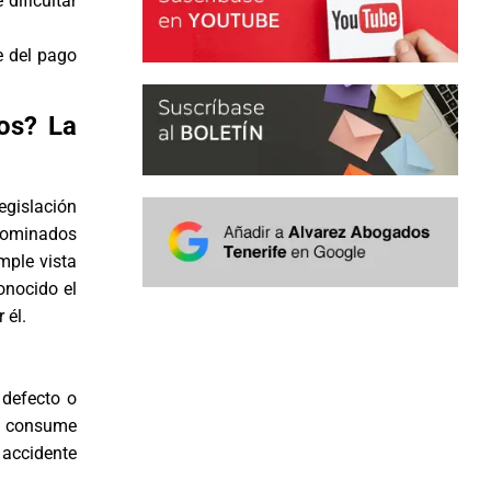
dificultar
e del pago
os? La
legislación
enominados
mple vista
onocido el
 él.
 defecto o
he consume
 accidente