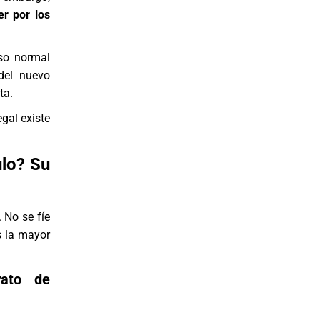
er por los
uso normal
del nuevo
ta.
gal existe
lo? Su
 No se fíe
s la mayor
rato de