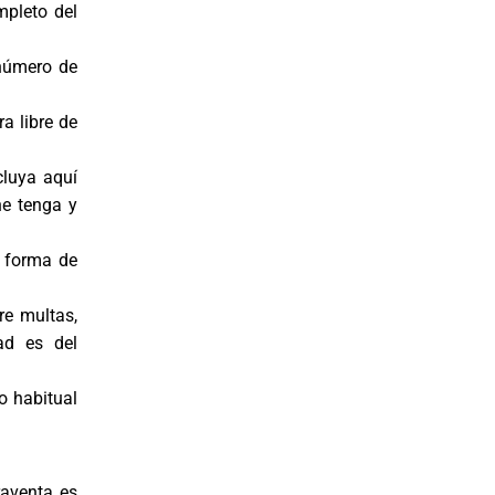
mpleto del
 número de
a libre de
cluya aquí
he tenga y
a forma de
re multas,
ad es del
o habitual
raventa es