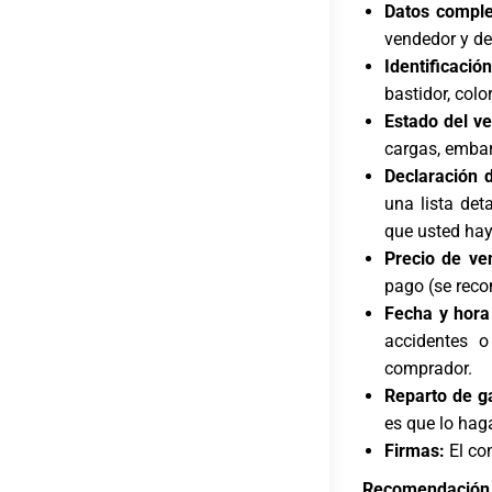
Datos comple
vendedor y de
Identificació
bastidor, colo
Estado del ve
cargas, embar
Declaración 
una lista det
que usted ha
Precio de ve
pago (se reco
Fecha y hora
accidentes o
comprador.
Reparto de g
es que lo hag
Firmas:
El co
Recomendación 