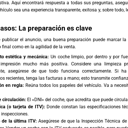
stiva. Aquí encontrará respuesta a todas sus preguntas, aseg
ehículo sea una experiencia transparente, exitosa y, sobre todo,
asos: La preparación es clave
e publicar el anuncio, una buena preparación puede marcar la 
o final como en la agilidad de la venta.
to estética y mecánica:
Un coche limpio, por dentro y por fue
impresión mucho más positiva. Considere una limpieza pro
e, asegúrese de que todo funciona correctamente. Si ha 
s recientes, tenga las facturas a mano; esto transmite confian
n en regla:
Reúna todos los papeles del vehículo. Va a necesit
 circulación:
El «DNI» del coche, que acredita que puede circular
ica (o tarjeta de ITV):
Donde constan las especificaciones téc
e inspecciones.
o de la última ITV:
Asegúrese de que la Inspección Técnica de