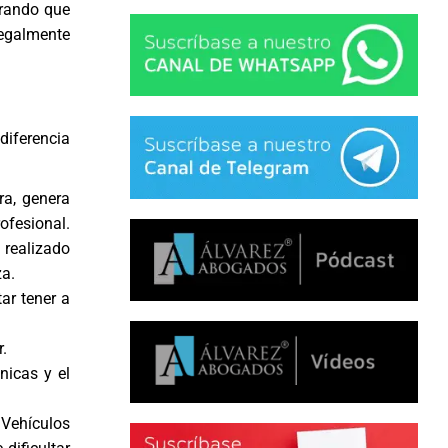
urando que
 legalmente
diferencia
ra, genera
fesional.
realizado
za.
ar tener a
.
nicas y el
 Vehículos