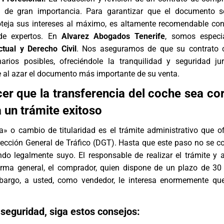
o de gran importancia. Para garantizar que el documento s
oteja sus intereses al máximo, es altamente recomendable con
de expertos. En
Alvarez Abogados Tenerife
, somos especia
ctual
y
Derecho Civil
. Nos aseguramos de que su contrato 
arios posibles, ofreciéndole la tranquilidad y seguridad ju
e al azar el documento más importante de su venta.
r que la transferencia del coche sea co
 un trámite exitoso
a» o cambio de titularidad es el trámite administrativo que ofi
rección General de Tráfico (DGT). Hasta que este paso no se co
ndo legalmente suyo. El responsable de realizar el trámite y 
orma general, el comprador, quien dispone de un plazo de 30
bargo, a usted, como vendedor, le interesa enormemente qu
 seguridad, siga estos consejos: