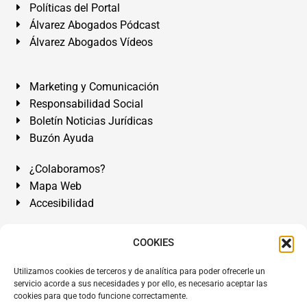
Políticas del Portal
Álvarez Abogados Pódcast
Álvarez Abogados Vídeos
Marketing y Comunicación
Responsabilidad Social
Boletín Noticias Jurídicas
Buzón Ayuda
¿Colaboramos?
Mapa Web
Accesibilidad
Álvarez Abogados Tenerife:
Calle Teobaldo Power Nº 7,
COOKIES
2º Derecha, El Médano, Granadilla de Abona, Santa Cruz
Utilizamos cookies de terceros y de analítica para poder ofrecerle un
de Tenerife. Islas Canarias.
servicio acorde a sus necesidades y por ello, es necesario aceptar las
cookies para que todo funcione correctamente.
Somos Abogados especialistas del Derecho desde 1954.