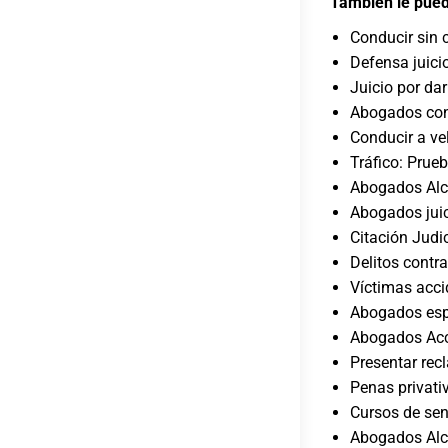
También le pued
Conducir sin 
Defensa juici
Juicio por dar
Abogados con
Conducir a ve
Tráfico: Prue
Abogados Alc
Abogados juic
Citación Judic
Delitos contra
Víctimas acci
Abogados espe
Abogados Acci
Presentar rec
Penas privati
Cursos de sen
Abogados Alco