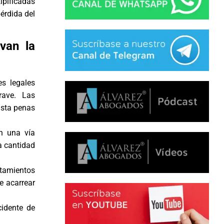
tipificadas
érdida del
van la
es legales
rave. Las
asta penas
en una vía
a cantidad
tamientos
de acarrear
cidente de