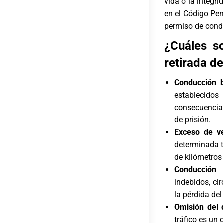
vida o la integri
en el Código Pe
permiso de condu
¿Cuáles s
retirada de
Conducción b
establecido
consecuencias
de prisión.
Exceso de ve
determinada t
de kilómetros
Conducción 
indebidos, cir
la pérdida del
Omisión del 
tráfico
es un d