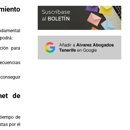
miento
undamental
podrá:
ción para
secuencias
 conseguir
net de
tiempo de
tas por el