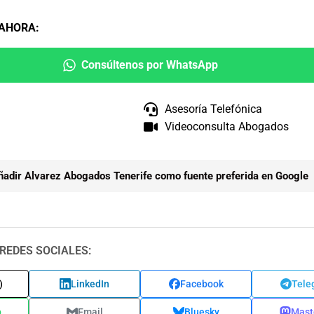
 AHORA
:
Consúltenos por WhatsApp
Asesoría Telefónica
Videoconsulta Abogados
ñadir Alvarez Abogados Tenerife como fuente preferida en Google
REDES SOCIALES:
)
LinkedIn
Facebook
Tele
p
Email
Bluesky
Mast