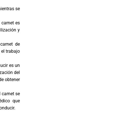
ientras se
 carnet es
ilización y
 carnet de
el trabajo
ucir es un
zación del
de obtener
l carnet se
édico que
onducir.