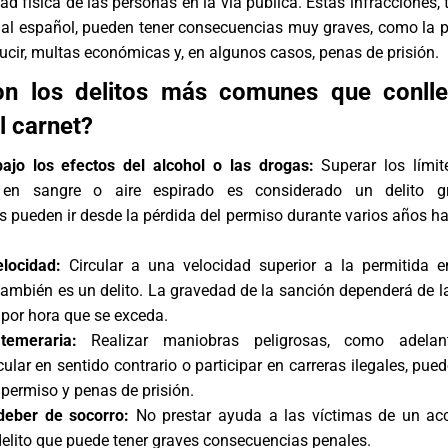
dad física de las personas en la vía pública. Estas infracciones, 
nal español, pueden tener consecuencias muy graves, como la p
cir, multas económicas y, en algunos casos, penas de prisión.
on los delitos más comunes que conlle
l carnet?
ajo los efectos del alcohol o las drogas:
Superar los límit
s en sangre o aire espirado es considerado un delito g
 pueden ir desde la pérdida del permiso durante varios años h
locidad:
Circular a una velocidad superior a la permitida 
ambién es un delito. La gravedad de la sanción dependerá de l
 por hora que se exceda.
temeraria:
Realizar maniobras peligrosas, como adelan
cular en sentido contrario o participar en carreras ilegales, pue
 permiso y penas de prisión.
deber de socorro:
No prestar ayuda a las víctimas de un
ac
elito que puede tener graves consecuencias penales.