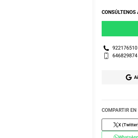
CONSÚLTENOS
922176510
646829874
A
COMPARTIR EN 
X (Twitter
WhatsAp