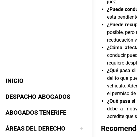
juez.
¿Puede conduc
está pendiente
¿Puede recup
posible, pero 
reeducación vi
¿Cómo afecta
conducir puede
requiere desp
¿Qué pasa si 
delito que pu
INICIO
vehículo. Ade
el permiso de
DESPACHO ABOGADOS
¿Qué pasa si 
debe a motiv
ABOGADOS TENERIFE
acredite que 
Recomend
ÁREAS DEL DERECHO