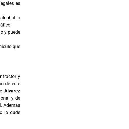
legales es
alcohol o
áfico.
io y puede
hículo que
nfractor y
ón de este
de
Alvarez
ional y de
ial. Además
No lo dude