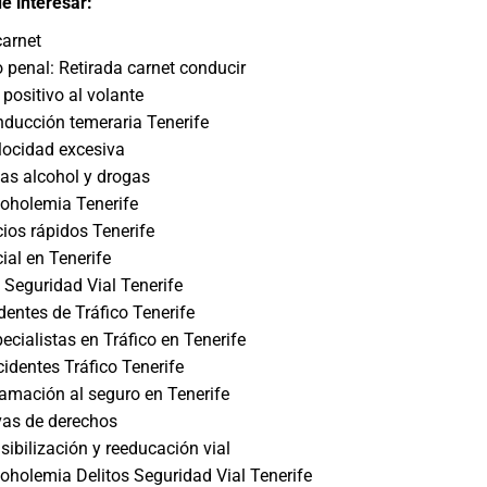
e interesar:
carnet
o penal: Retirada carnet conducir
 positivo al volante
ducción temeraria Tenerife
locidad excesiva
bas alcohol y drogas
oholemia Tenerife
ios rápidos Tenerife
ial en Tenerife
 Seguridad Vial Tenerife
dentes de Tráfico Tenerife
cialistas en Tráfico en Tenerife
dentes Tráfico Tenerife
lamación al seguro en Tenerife
vas de derechos
sibilización y reeducación vial
holemia Delitos Seguridad Vial Tenerife