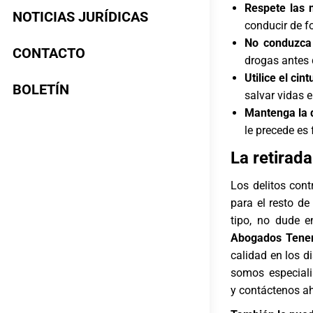
Respete las 
NOTICIAS JURÍDICAS
conducir de f
No conduzca 
CONTACTO
drogas antes 
Utilice el cin
BOLETÍN
salvar vidas 
Mantenga la d
le precede es
La retirad
Los delitos cont
para el resto de
tipo, no dude 
Abogados Tener
calidad en los di
somos especiali
y contáctenos a