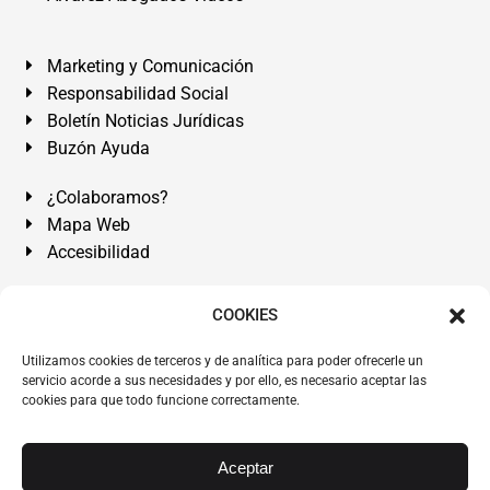
Marketing y Comunicación
Responsabilidad Social
Boletín Noticias Jurídicas
Buzón Ayuda
¿Colaboramos?
Mapa Web
Accesibilidad
Álvarez Abogados Tenerife:
Calle Teobaldo Power Nº 7,
COOKIES
2º Derecha, El Médano, Granadilla de Abona, Santa Cruz
Utilizamos cookies de terceros y de analítica para poder ofrecerle un
de Tenerife. Islas Canarias.
servicio acorde a sus necesidades y por ello, es necesario aceptar las
cookies para que todo funcione correctamente.
Somos Abogados especialistas del Derecho desde 1954.
Despacho de Abogados El Médano
,
Abogados Granadilla
de Abona
en
Tenerife Sur
.
Mejores Abogados Tenerife
.
Aceptar
Abogados colegiados y ejercientes del ICATF.