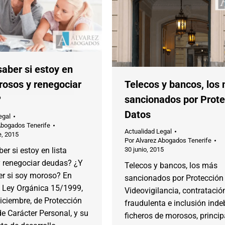
aber si estoy en
rosos y renegociar
Telecos y bancos, los
?
sancionados por Prote
Datos
egal
Abogados Tenerife
Actualidad Legal
e, 2015
Por
Alvarez Abogados Tenerife
r si estoy en lista
30 junio, 2015
 renegociar deudas? ¿Y
Telecos y bancos, los más
r si soy moroso? En
sancionados por Protección
a Ley Orgánica 15/1999,
Videovigilancia, contratació
iciembre, de Protección
fraudulenta e inclusión inde
e Carácter Personal, y su
ficheros de morosos, princip