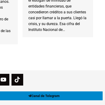
el eslogan de infinidad de
danos.
entidades financieras, que
os
concedieron créditos a sus clientes
casi por llamar a la puerta. Llegó la
bro de
crisis, y su dureza. Esa cifra del
Instituto Nacional de…
 de las
Canal de Telegram