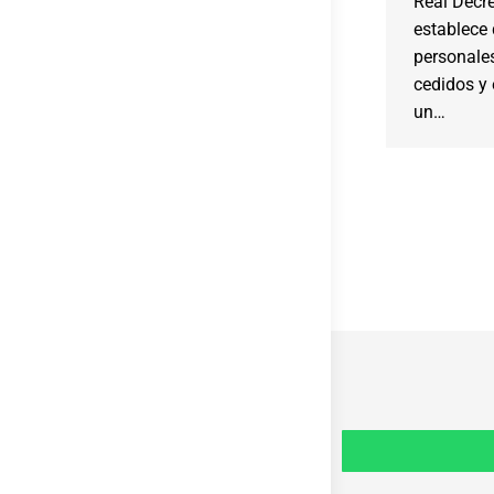
Real Decre
establece
personale
cedidos y 
un…