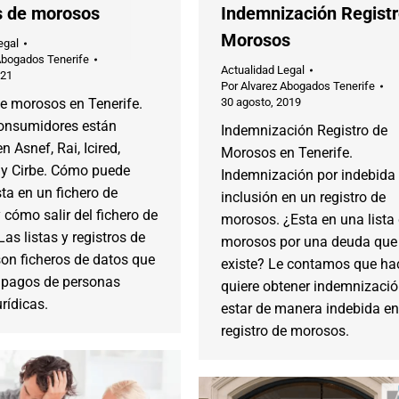
s de morosos
Indemnización Registr
Morosos
egal
Abogados Tenerife
Actualidad Legal
021
Por
Alvarez Abogados Tenerife
e morosos en Tenerife.
30 agosto, 2019
onsumidores están
Indemnización Registro de
n Asnef, Rai, Icired,
Morosos en Tenerife.
y Cirbe. Cómo puede
Indemnización por indebida
sta en un fichero de
inclusión en un registro de
cómo salir del fichero de
morosos. ¿Esta en una lista
as listas y registros de
morosos por una deuda que
on ficheros de datos que
existe? Le contamos que hac
impagos de personas
quiere obtener indemnizació
urídicas.
estar de manera indebida en
registro de morosos.