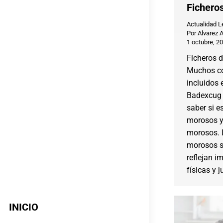
Fichero
Actualidad L
Por
Alvarez 
1 octubre, 2
Ficheros d
Muchos c
incluidos e
Badexcug 
saber si e
morosos y 
morosos. L
morosos s
reflejan 
físicas y j
INICIO