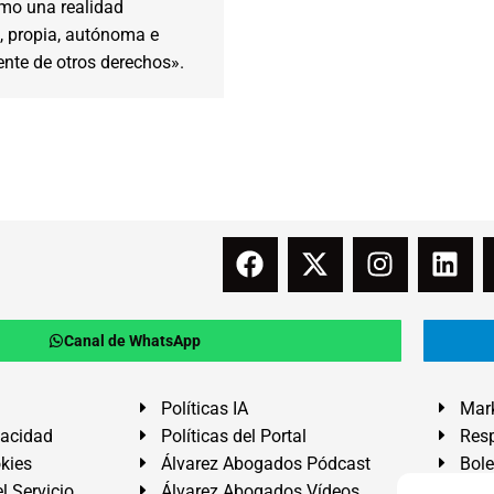
mo una realidad
, propia, autónoma e
nte de otros derechos».
Canal de WhatsApp
Políticas IA
Mark
vacidad
Políticas del Portal
Resp
okies
Álvarez Abogados Pódcast
Bole
l Servicio
Álvarez Abogados Vídeos
Buz