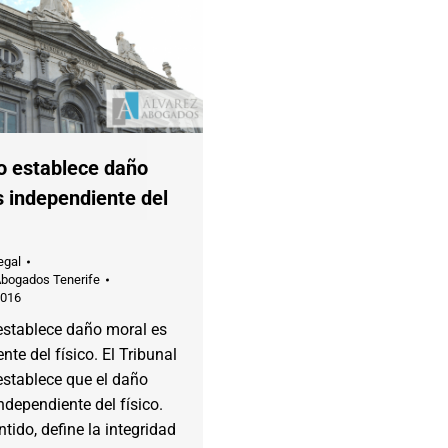
 establece daño
s independiente del
egal
Abogados Tenerife
2016
stablece daño moral es
nte del físico. El Tribunal
stablece que el daño
ndependiente del físico.
ntido, define la integridad