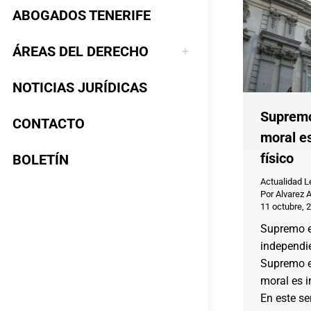
ABOGADOS TENERIFE
ÁREAS DEL DERECHO
NOTICIAS JURÍDICAS
Supremo
CONTACTO
moral e
físico
BOLETÍN
Actualidad L
Por
Alvarez 
11 octubre, 
Supremo e
independie
Supremo e
moral es i
En este se