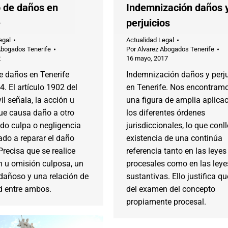
 de daños en
Indemnización daños 
e
perjuicios
egal
Actualidad Legal
Abogados Tenerife
Por
Alvarez Abogados Tenerife
2
16 mayo, 2017
e daños en Tenerife
Indemnización daños y perju
. El artículo 1902 del
en Tenerife. Nos encontram
il señala, la acción u
una figura de amplia aplica
ue causa daño a otro
los diferentes órdenes
ndo culpa o negligencia
jurisdiccionales, lo que conll
ado a reparar el daño
existencia de una continúa
recisa que se realice
referencia tanto en las leyes
n u omisión culposa, un
procesales como en las leye
dañoso y una relación de
sustantivas. Ello justifica q
d entre ambos.
del examen del concepto
propiamente procesal.