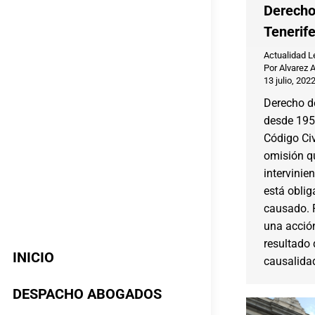
Derecho
Tenerif
Actualidad L
Por
Alvarez 
13 julio, 202
Derecho d
desde 1954
Código Civ
omisión q
intervinie
está oblig
causado. P
una acció
resultado 
INICIO
causalida
DESPACHO ABOGADOS