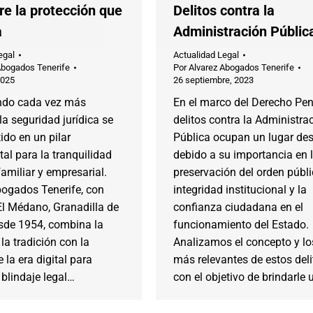
re la protección que
Delitos contra la
a
Administración Públic
egal
Actualidad Legal
Abogados Tenerife
Por
Alvarez Abogados Tenerife
2025
26 septiembre, 2023
ndo cada vez más
En el marco del Derecho Pena
la seguridad jurídica se
delitos contra la Administra
ido en un pilar
Pública ocupan un lugar de
l para la tranquilidad
debido a su importancia en 
familiar y empresarial.
preservación del orden públi
bogados Tenerife, con
integridad institucional y la
El Médano, Granadilla de
confianza ciudadana en el
sde 1954, combina la
funcionamiento del Estado.
 la tradición con la
Analizamos el concepto y lo
 la era digital para
más relevantes de estos deli
 blindaje legal…
con el objetivo de brindarle