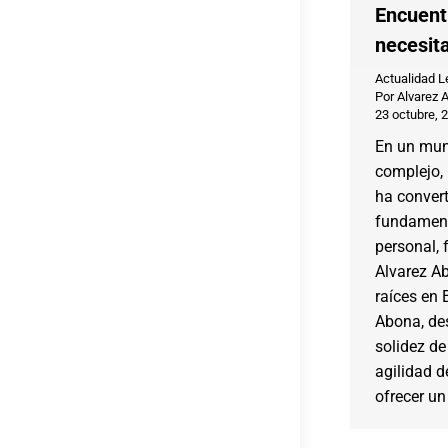
Encuent
necesit
Actualidad L
Por
Alvarez 
23 octubre, 
En un mu
complejo, 
ha convert
fundamenta
personal, 
Alvarez A
raíces en 
Abona, de
solidez de
agilidad de
ofrecer un