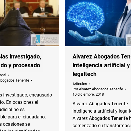
ias investigado,
Alvarez Abogados Ten
do y procesado
inteligencia artificial y
legaltech
egal
Abogados Tenerife
Artículos
Por
Alvarez Abogados Tenerife
as investigado, encausado
10 diciembre, 2018
o. En ocasiones el
Alvarez Abogados Tenerife
udicial no es
inteligencia artificial y legal
ble para el ciudadano.
Alvarez Abogados Tenerife 
 ocasiones se
comenzado su transformac