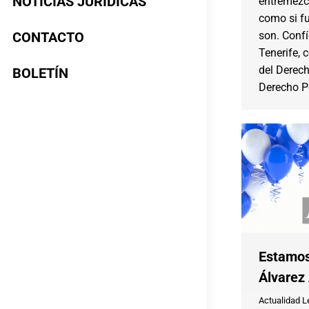
NOTICIAS JURÍDICAS
entremezcl
como si f
CONTACTO
son. Conf
Tenerife, 
del Derech
BOLETÍN
Derecho Pe
Estamos
Álvarez
Actualidad L