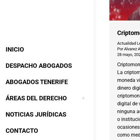
Criptom
Actualidad L
INICIO
Por
Alvarez 
28 mayo, 20
Criptomon
DESPACHO ABOGADOS
La cripto
moneda vir
ABOGADOS TENERIFE
dinero dig
criptomon
ÁREAS DEL DERECHO
digital de 
ninguna au
NOTICIAS JURÍDICAS
o instituci
ocasiones 
CONTACTO
como medi