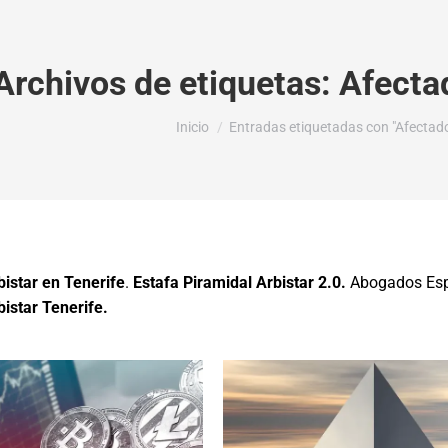
Archivos de etiquetas:
Afectad
Estás aquí:
Inicio
Entradas etiquetadas con "Afectados
istar en Tenerife
.
Estafa Piramidal Arbistar 2.0.
Abogados Espe
istar Tenerife.