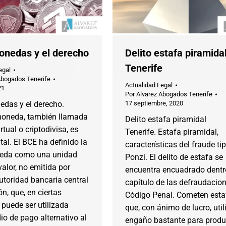
onedas y el derecho
Delito estafa piramida
Tenerife
egal
Abogados Tenerife
Actualidad Legal
21
Por
Alvarez Abogados Tenerife
edas y el derecho.
17 septiembre, 2020
moneda, también llamada
Delito estafa piramidal
tual o criptodivisa, es
Tenerife. Estafa piramidal,
ital. El BCE ha definido la
características del fraude ti
eda como una unidad
Ponzi. El delito de estafa se
valor, no emitida por
encuentra encuadrado dentr
toridad bancaria central
capítulo de las defraudacion
ón, que, en ciertas
Código Penal. Cometen esta
puede ser utilizada
que, con ánimo de lucro, util
o de pago alternativo al
engaño bastante para produ