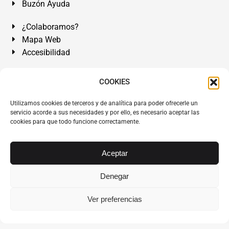
Buzón Ayuda
¿Colaboramos?
Mapa Web
Accesibilidad
Álvarez Abogados Tenerife:
Calle Teobaldo Power Nº 7,
COOKIES
2º Derecha, El Médano, Granadilla de Abona, Santa Cruz
Utilizamos cookies de terceros y de analítica para poder ofrecerle un
de Tenerife. Islas Canarias.
servicio acorde a sus necesidades y por ello, es necesario aceptar las
cookies para que todo funcione correctamente.
Somos Abogados especialistas del Derecho desde 1954.
Despacho de Abogados El Médano
,
Abogados Granadilla
de Abona
en
Tenerife Sur
.
Mejores Abogados Tenerife
.
Aceptar
Abogados colegiados y ejercientes del ICATF.
#AlvarezAbogados
Denegar
Copyright © 1954·2026
Álvarez Abogados Tenerife
.
Ver preferencias
Todos los derechos reservados.
Álvarez Abogados ®
y el
logotipo son marca registrada. Prohibida la reproducción