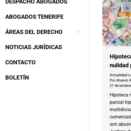
DESPACHO ABOGADOS
ABOGADOS TENERIFE
ÁREAS DEL DERECHO
NOTICIAS JURÍDICAS
Hipoteca
CONTACTO
nulidad 
Actualidad L
BOLETÍN
Por
Alvarez 
21 diciembre
Hipoteca m
parcial hi
multidivi
comercial
son abusiv