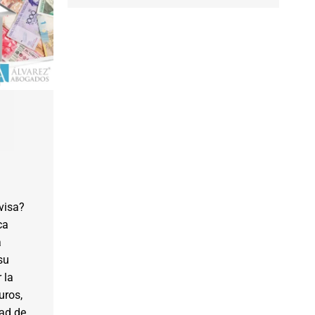
visa?
ca
a
su
 la
uros,
dad de