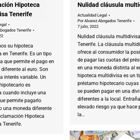
ción Hipoteca
Nulidad cláusula multi
isa Tenerife
Actualidad Legal
Por
Alvarez Abogados Tenerife
egal
7 julio, 2022
Abogados Tenerife
22
Nulidad cláusula multidivis
Tenerife. La cláusula multid
os su hipoteca
ofrece al consumidor la posi
a en Tenerife. Es un tipo
de pagar las cuotas del pré
a que permite el pago en
en una moneda distinta al e
 diferente al euro. Son
hipoteca multidivisa es un t
a interés variable. Un
préstamo hipotecario cuyas
hipotecario es
se pueden pagar en una div
sa cuando incluye una
diferentes a la local. Entrañ
que permite pagarlo
elevado riesgo ya que hace 
 una moneda diferente
la…
Reclamación Hipoteca
a Tenerife.