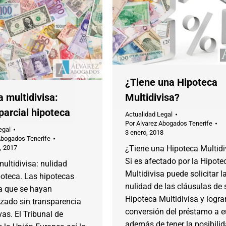
¿Tiene una Hipoteca
 multidivisa:
Multidivisa?
parcial hipoteca
Actualidad Legal
Por
Alvarez Abogados Tenerife
egal
3 enero, 2018
Abogados Tenerife
, 2017
¿Tiene una Hipoteca Multidi
Si es afectado por la Hipote
ultidivisa: nulidad
Multidivisa puede solicitar l
poteca. Las hipotecas
nulidad de las cláusulas de 
sa que se hayan
Hipoteca Multidivisa y lograr
izado sin transparencia
conversión del préstamo a e
as. El Tribunal de
además de tener la posibili