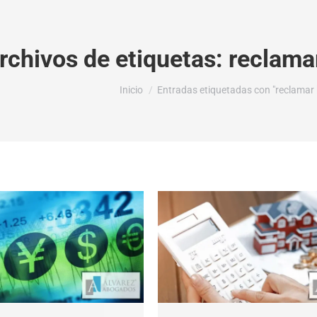
rchivos de etiquetas:
reclamar
Estás aquí:
Inicio
Entradas etiquetadas con "reclamar h