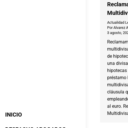
Reclama
Multidiv
Actualidad L
Por
Alvarez 
3 agosto, 20
Reclamam
multidivis
de hipotec
una divisa
hipotecas 
préstamo 
multidivi
cláusula 
empleando
al euro. 
Multidivis
INICIO