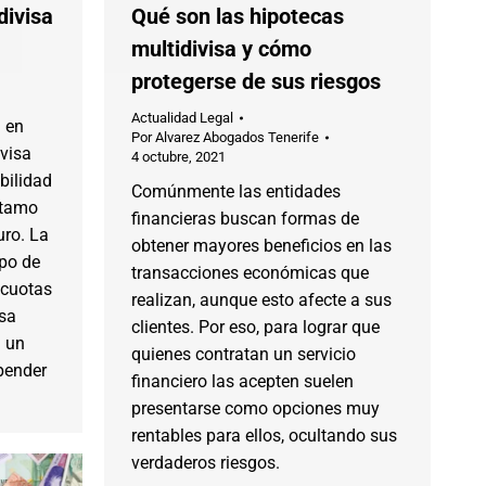
divisa
Qué son las hipotecas
multidivisa y cómo
protegerse de sus riesgos
Actualidad Legal
a en
Por
Alvarez Abogados Tenerife
ivisa
4 octubre, 2021
bilidad
Comúnmente las entidades
stamo
financieras buscan formas de
uro. La
obtener mayores beneficios en las
ipo de
transacciones económicas que
 cuotas
realizan, aunque esto afecte a sus
isa
clientes. Por eso, para lograr que
a un
quienes contratan un servicio
pender
financiero las acepten suelen
presentarse como opciones muy
rentables para ellos, ocultando sus
verdaderos riesgos.