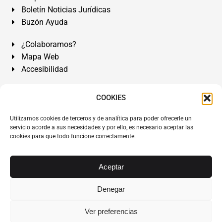
Boletín Noticias Jurídicas
Buzón Ayuda
¿Colaboramos?
Mapa Web
Accesibilidad
Álvarez Abogados Tenerife:
Calle Teobaldo Power Nº 7,
COOKIES
2º Derecha, El Médano, Granadilla de Abona, Santa Cruz
Utilizamos cookies de terceros y de analítica para poder ofrecerle un
de Tenerife. Islas Canarias.
servicio acorde a sus necesidades y por ello, es necesario aceptar las
cookies para que todo funcione correctamente.
Somos Abogados especialistas del Derecho desde 1954.
Despacho de Abogados El Médano
,
Abogados Granadilla
de Abona
en
Tenerife Sur
.
Mejores Abogados Tenerife
.
Aceptar
Abogados colegiados y ejercientes del ICATF.
#AlvarezAbogados
Denegar
Copyright © 1954·2026
Álvarez Abogados Tenerife
.
Ver preferencias
Todos los derechos reservados.
Álvarez Abogados ®
y el