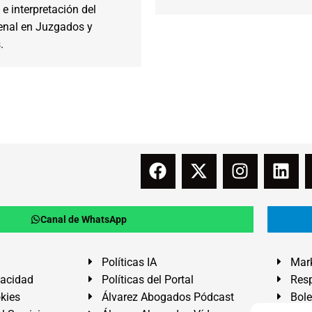
 e interpretación del
enal en Juzgados y
.
Canal de WhatsApp
Políticas IA
Mark
vacidad
Políticas del Portal
Resp
okies
Álvarez Abogados Pódcast
Bole