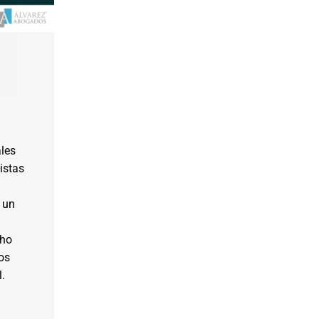
les
istas
 un
cho
os
l.