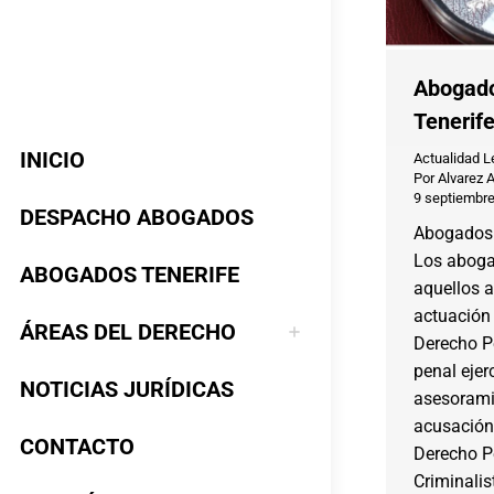
Abogado
Tenerif
INICIO
Actualidad L
Por
Alvarez 
9 septiembre
DESPACHO ABOGADOS
Abogados 
Los aboga
ABOGADOS TENERIFE
aquellos 
actuación 
ÁREAS DEL DERECHO
Derecho Pe
penal ejer
NOTICIAS JURÍDICAS
asesorami
acusación
CONTACTO
Derecho Pe
Criminalis