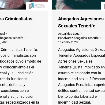
s Criminalistas
Abogados Agresiones
e
Sexuales Tenerife
egal
Actualidad Legal
Abogados Tenerife
Por
Alvarez Abogados Tenerife
, 2020
16 enero, 2020
Criminalistas Tenerife.
Abogados Agresiones Sexua
dos criminalistas son
Tenerife. Abogados Especial
abogados cuyo ámbito de
Agresiones Sexuales
y conocimiento es el
Tenerife. ¿Está implicado en
nal y la jurisdicción
asunto relacionado con la
ciendo funciones
indemnidad sexual? Despa
ento, defensa y
Abogados Penalistas expert
 cuestiones con el
delitos contra libertad sexua
nal y su jurisdicción.
Delito contra Libertad e
tas especializados en la
Indemnidad Sexual.