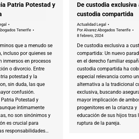
ia Patria Potestad y
De custodia exclusiva 
a
custodia compartida
egal
Actualidad Legal
Abogados Tenerife
Por
Alvarez Abogados Tenerife
8 febrero, 2024
érminos que a menudo se
De custodia exclusiva a cus
 incluso por quienes se
compartida: Un nuevo para
n inmersos en procesos
en el derecho familiar españ
ión o divorcio. Entre
custodia compartida ha cob
atria potestad y la
especial relevancia como u
on, sin duda, las que
alternativa a la tradicional 
ayor confusión.
exclusiva, buscando asegur
 Patria Potestad y
mayor implicación de ambo
 aunque íntimamente
progenitores en la crianza y
das, no son sinónimos y
educación de sus hijos tras 
ión es crucial para
ruptura de la pareja.
las responsabilidades…