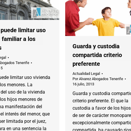
 puede limitar uso
 familiar a los
Guarda y custodia
s
compartida criterio
egal
preferente
Abogados Tenerife
15
Actualidad Legal
ede limitar uso vivienda
Por
Alvarez Abogados Tenerife
 los menores. La
16 julio, 2013
 del uso de la vivienda
Guarda y custodia comparti
 los hijos menores de
criterio preferente. El que la
na manifestación del
custodia a favor de los hijo
del interés del menor, que
de ser de carácter monopare
er limitada por el juez,
excepcionalmente compartid
ra en una sentencia la
compartida, ha causado ríos