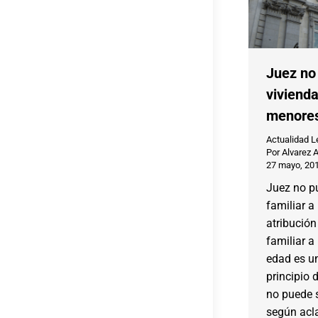
Juez no
vivienda
menore
Actualidad L
Por
Alvarez 
27 mayo, 20
Juez no pu
familiar a
atribución
familiar a
edad es u
principio 
no puede s
según acla