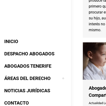
produce la
primero q
procurar es
su hijo, a
interés no
mismo.
INICIO
DESPACHO ABOGADOS
ABOGADOS TENERIFE
ÁREAS DEL DERECHO
Abogado
NOTICIAS JURÍDICAS
Compart
CONTACTO
Actualidad L