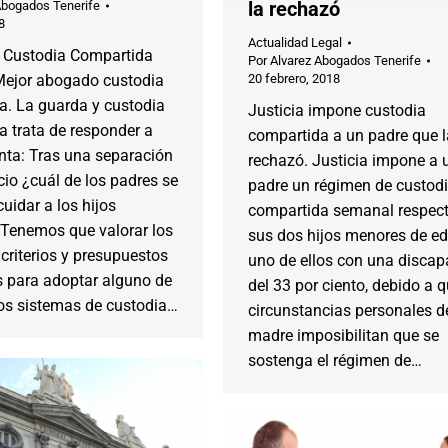
la rechazó
Abogados Tenerife
8
Actualidad Legal
Custodia Compartida
Por
Alvarez Abogados Tenerife
 Mejor abogado custodia
20 febrero, 2018
a. La guarda y custodia
Justicia impone custodia
 trata de responder a
compartida a un padre que l
nta: Tras una separación
rechazó. Justicia impone a 
cio ¿cuál de los padres se
padre un régimen de custod
uidar a los hijos
compartida semanal respect
Tenemos que valorar los
sus dos hijos menores de ed
 criterios y presupuestos
uno de ellos con una disca
s para adoptar alguno de
del 33 por ciento, debido a q
tos sistemas de custodia…
circunstancias personales d
madre imposibilitan que se
sostenga el régimen de…