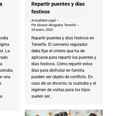
a
Repartir puentes y días
festivos
Actualidad Legal
Por
Alvarez Abogados Tenerife
24 enero, 2023
todia
Repartir puentes y días festivos en
digma
Tenerife. El convenio regulador
ol. La
debe fijar el criterio que ha de
rado
aplicarse para repartir los puentes y
na
días festivos. Cómo repartir estos
custodia
días para disfrutar en familia
ar una
pueden ser objeto de conflicto. En
s
caso de un divorcio, la custodia y el
régimen de visitas para los hijos
la
suelen ser…