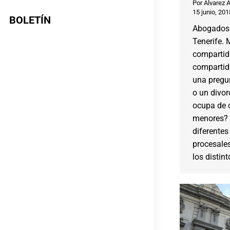
Por
Alvarez 
15 junio, 201
BOLETÍN
Abogados 
Tenerife.
compartid
compartida
una pregu
o un divor
ocupa de c
menores? 
diferentes
procesale
los distin