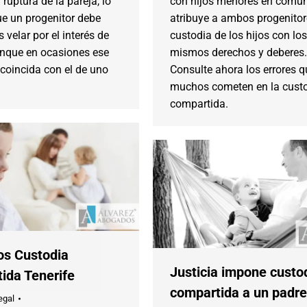
 ruptura de la pareja, lo
con hijos menores en común
ue un progenitor debe
atribuye a ambos progenitor
 velar por el interés de
custodia de los hijos con los
unque en ocasiones ese
mismos derechos y deberes.
 coincida con el de uno
Consulte ahora los errores q
muchos cometen en la cust
compartida.
s Custodia
Justicia impone custo
ida Tenerife
compartida a un padre
egal