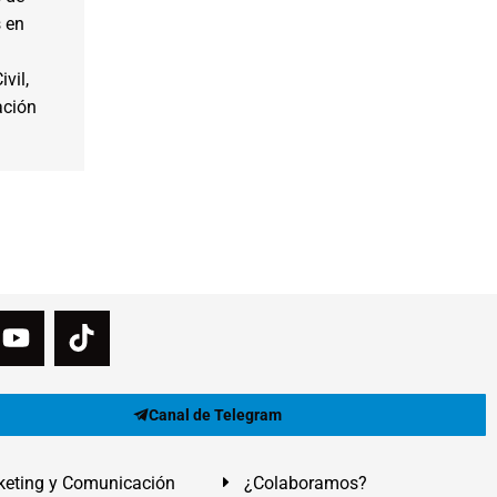
s en
vil,
ación
Canal de Telegram
eting y Comunicación
¿Colaboramos?