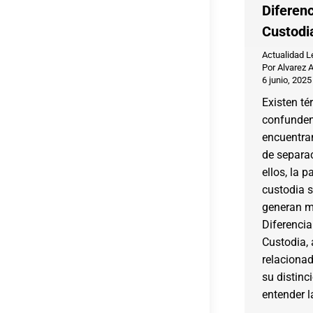
Diferenc
Custodi
Actualidad L
Por
Alvarez 
6 junio, 2025
Existen t
confunden,
encuentra
de separac
ellos, la p
custodia s
generan m
Diferencia
Custodia,
relaciona
su distinc
entender 