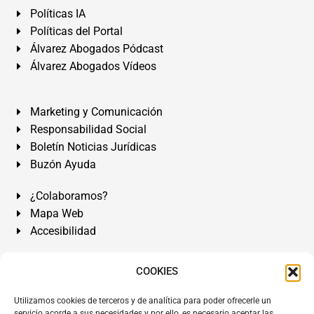
Políticas IA
Políticas del Portal
Álvarez Abogados Pódcast
Álvarez Abogados Vídeos
Marketing y Comunicación
Responsabilidad Social
Boletín Noticias Jurídicas
Buzón Ayuda
¿Colaboramos?
Mapa Web
Accesibilidad
Álvarez Abogados Tenerife:
Calle Teobaldo Power Nº 7,
COOKIES
2º Derecha, El Médano, Granadilla de Abona, Santa Cruz
Utilizamos cookies de terceros y de analítica para poder ofrecerle un
de Tenerife. Islas Canarias.
servicio acorde a sus necesidades y por ello, es necesario aceptar las