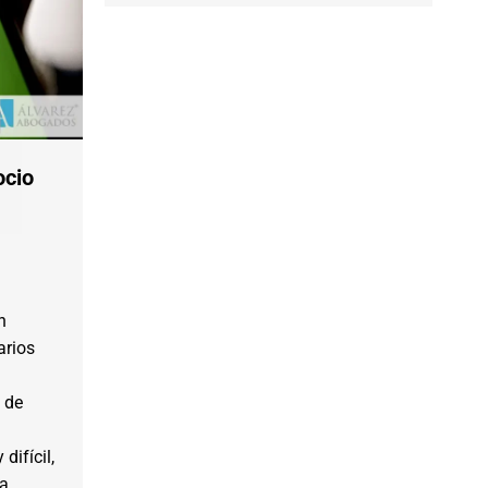
ocio
n
arios
 de
difícil,
a,