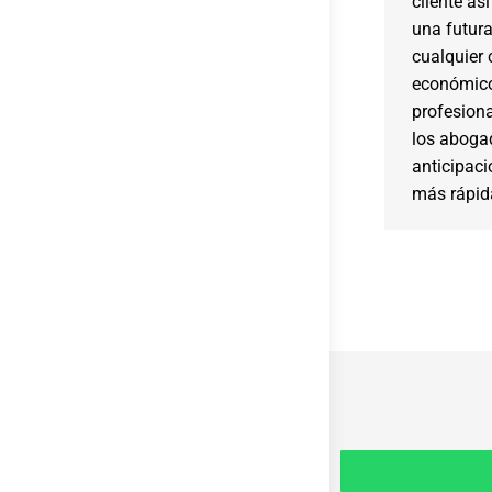
cliente as
una futura
cualquier 
económico
profesiona
los aboga
anticipaci
más rápida