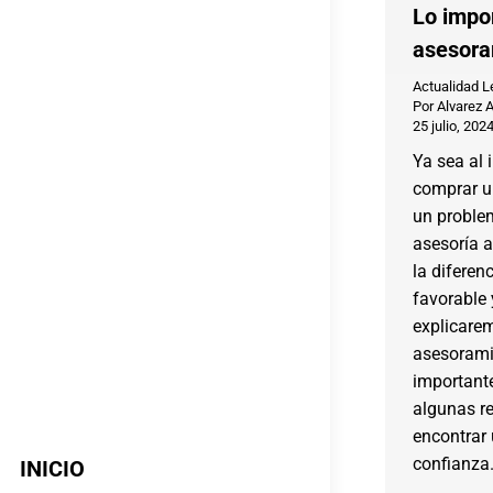
Lo impo
asesora
Actualidad L
Por
Alvarez 
25 julio, 202
Ya sea al 
comprar un
un problem
asesoría 
la diferen
favorable 
explicarem
asesorami
importante
algunas r
encontrar
confianza
INICIO