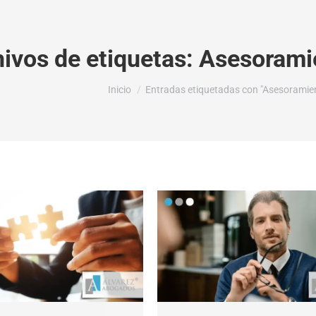
ivos de etiquetas:
Asesoramie
Estás aquí:
Inicio
Entradas etiquetadas con "Asesoramien