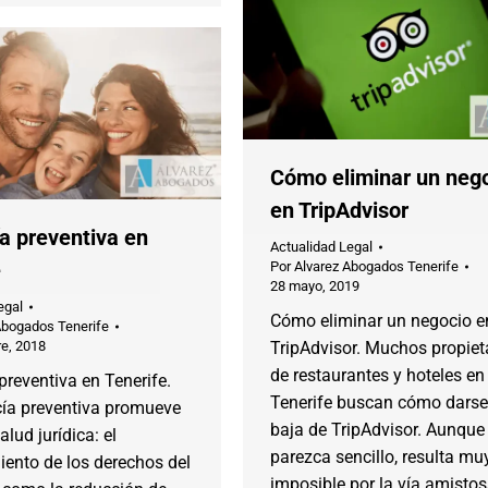
Cómo eliminar un neg
en TripAdvisor
a preventiva en
Actualidad Legal
e
Por
Alvarez Abogados Tenerife
28 mayo, 2019
egal
Cómo eliminar un negocio e
Abogados Tenerife
e, 2018
TripAdvisor. Muchos propiet
de restaurantes y hoteles en
reventiva en Tenerife.
Tenerife buscan cómo darse
ía preventiva promueve
baja de TripAdvisor. Aunque
alud jurídica: el
parezca sencillo, resulta muy 
ento de los derechos del
imposible por la vía amistos