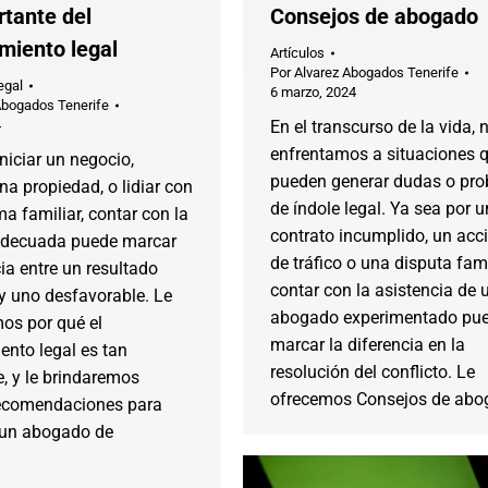
rtante del
Consejos de abogado
miento legal
Artículos
Por
Alvarez Abogados Tenerife
egal
6 marzo, 2024
Abogados Tenerife
4
En el transcurso de la vida, 
enfrentamos a situaciones 
iniciar un negocio,
pueden generar dudas o pr
a propiedad, o lidiar con
de índole legal. Ya sea por u
a familiar, contar con la
contrato incumplido, un acc
adecuada puede marcar
de tráfico o una disputa fami
cia entre un resultado
contar con la asistencia de 
y uno desfavorable. Le
abogado experimentado pu
os por qué el
marcar la diferencia en la
ento legal es tan
resolución del conflicto. Le
, y le brindaremos
ofrecemos Consejos de ab
ecomendaciones para
 un abogado de
.