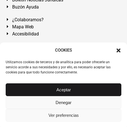
Buzón Ayuda
¿Colaboramos?
Mapa Web
Accesibilidad
Álvarez Abogados Tenerife:
Calle Teobaldo Power Nº 7,
COOKIES
2º Derecha, El Médano, Granadilla de Abona, Santa Cruz
Utilizamos cookies de terceros y de analítica para poder ofrecerle un
de Tenerife. Islas Canarias.
servicio acorde a sus necesidades y por ello, es necesario aceptar las
cookies para que todo funcione correctamente.
Somos Abogados especialistas del Derecho desde 1954.
Despacho de Abogados El Médano
,
Abogados Granadilla
de Abona
en
Tenerife Sur
.
Mejores Abogados Tenerife
.
Aceptar
Abogados colegiados y ejercientes del ICATF.
#AlvarezAbogados
Denegar
Copyright © 1954·2026
Álvarez Abogados Tenerife
.
Ver preferencias
Todos los derechos reservados.
Álvarez Abogados ®
y el
logotipo son marca registrada. Prohibida la reproducción